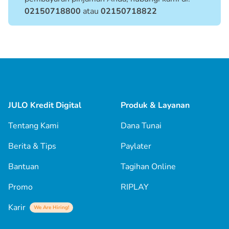
7. Transaksi anda telah selesai
02150718800
atau
02150718822
JULO Kredit Digital
Produk & Layanan
Tentang Kami
Dana Tunai
Berita & Tips
Paylater
Bantuan
Tagihan Online
Promo
RIPLAY
Karir
We Are Hiring!