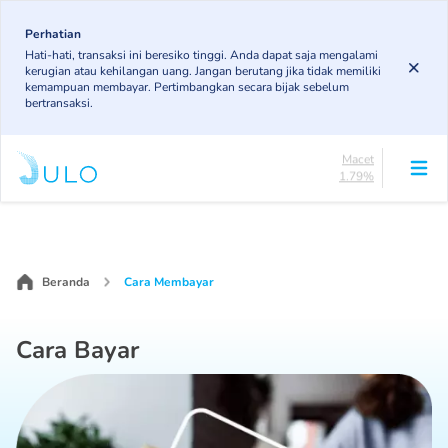
Skip
85.19%
to
Perhatian
DPK
Hati-hati, transaksi ini beresiko tinggi. Anda dapat saja mengalami
3.43%
main
kerugian atau kehilangan uang. Jangan berutang jika tidak memiliki
KL
content
kemampuan membayar. Pertimbangkan secara bijak sebelum
4.85%
bertransaksi.
Diragukan
4.75%
Macet
1.79%
Lancar
Main
85.19%
navigation
DPK
3.43%
KL
Beranda
Cara Membayar
4.85%
Diragukan
4.75%
Cara Bayar
Macet
1.79%