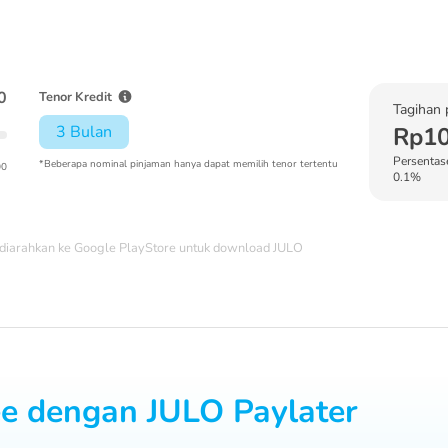
0
Tenor Kredit
Tagihan 
3 Bulan
Rp10
Persentase
*Beberapa nominal pinjaman hanya dapat memilih tenor tertentu
00
0.1%
diarahkan ke Google PlayStore untuk download JULO
ee dengan JULO Paylater