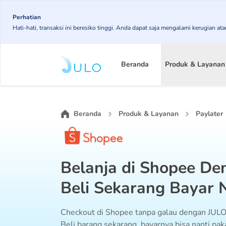
Skip
to
Perhatian
Hati-hati, transaksi ini beresiko tinggi. Anda dapat saja mengalami kerugian 
main
content
Main
navigation
Beranda
Produk & Layanan
Beranda
Produk & Layanan
Paylater
Belanja di Shopee De
Beli Sekarang Bayar 
Checkout di Shopee tanpa galau dengan JULO 
Beli barang sekarang, bayarnya bisa nanti paka