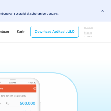
3.43%
KL
imbangkan secara bijak sebelum bertransaksi.
4.85%
Diragukan
4.75%
Macet
ntuan
Karir
Download Aplikasi JULO
1.79%
Lancar
85.19%
DPK
3.43%
KL
4.85%
Diragukan
4.75%
Macet
1.79%