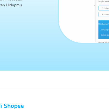
upkan Hidupmu
di Shopee