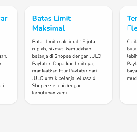
ar
Batas Limit
Ten
Maksimal
Fl
Batas limit maksimal 15 juta
Cici
rupiah, nikmati kemudahan
bula
gan.
belanja di Shopee dengan JULO
lebi
ri
Paylater. Dapatkan limitnya,
Payl
manfaatkan fitur Paylater dari
baya
JULO untuk belanja leluasa di
muda
ri
Shopee sesuai dengan
kebutuhan kamu!