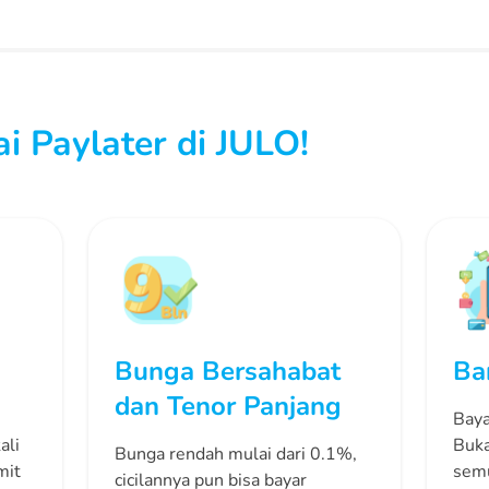
 Paylater di JULO!
Bunga Bersahabat
Ba
dan Tenor Panjang
Baya
ali
Buka
Bunga rendah mulai dari 0.1%,
mit
semu
cicilannya pun bisa bayar