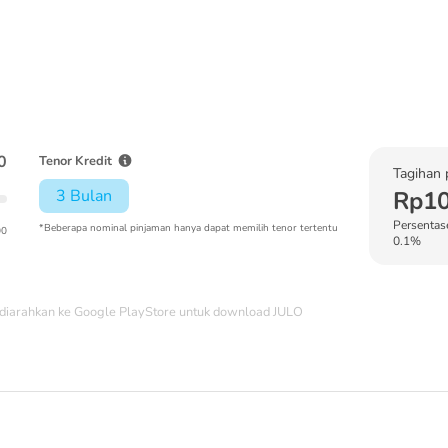
0
Tenor Kredit
Tagihan 
3 Bulan
Rp10
Persentase
*Beberapa nominal pinjaman hanya dapat memilih tenor tertentu
00
0.1%
diarahkan ke Google PlayStore untuk download JULO