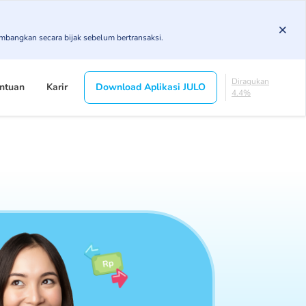
4.92%
KL
imbangkan secara bijak sebelum bertransaksi.
4.89%
Diragukan
4.4%
Macet
ntuan
Karir
Download Aplikasi JULO
1.64%
Lancar
84.16%
DPK
4.92%
KL
4.89%
Diragukan
4.4%
Macet
1.64%