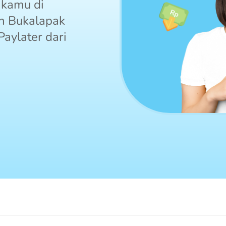
 kamu di
an Bukalapak
Paylater dari