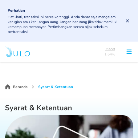
Skip
84.16%
to
Perhatian
DPK
Hati-hati, transaksi ini beresiko tinggi. Anda dapat saja mengalami
4.92%
main
kerugian atau kehilangan uang. Jangan berutang jika tidak memiliki
KL
content
kemampuan membayar. Pertimbangkan secara bijak sebelum
4.89%
bertransaksi.
Diragukan
4.4%
Macet
1.64%
Lancar
Main
84.16%
navigation
DPK
4.92%
KL
Beranda
Syarat & Ketentuan
4.89%
Diragukan
4.4%
Syarat & Ketentuan
Macet
1.64%