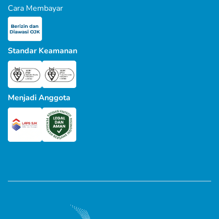
perseorangan, badan usaha mikro, kecil atau
Cara Membayar
kegiatan pinjaman secara langsung atau peer-
menengah, yang bermaksud untuk menerima
to-peer lending.
pinjaman melalui JULO.
Penerima Pinjaman
adalah Anda yang
Pemberi Pinjaman
adalah Anda yang
menggunakan Layanan JULO atas nama
menggunakan Layanan JULO atas nama
Standar Keamanan
perseorangan, badan usaha mikro, kecil atau
perseorangan, badan usaha, institusi,
menengah, yang bermaksud untuk menerima
perusahaan yang menyediakan dana sebagai
pinjaman melalui JULO.
Pinjaman, yang disalurkan oleh JULO ke
Pemberi Pinjaman
adalah Anda yang
Penerima Pinjaman atas persetujuan Pemberi
menggunakan Layanan JULO atas nama
Menjadi Anggota
Pinjaman melalui JULO.
perseorangan, badan usaha, institusi,
Pinjaman
adalah dana yang diberikan
perusahaan yang menyediakan dana sebagai
Pemberi Pinjaman kepada Penerima Pinjaman
Pinjaman, yang disalurkan oleh JULO ke
melalui JULO.
Penerima Pinjaman atas persetujuan Pemberi
Hukum
adalah undang-undang, peraturan,
Pinjaman melalui JULO.
surat keputusan dan kebijakan yang memiliki
Pinjaman
adalah dana yang diberikan
kekuatan hukum, baik di daerah, provinsi,
Pemberi Pinjaman kepada Penerima Pinjaman
wilayah, kotamadya, kabupaten, pusat
melalui JULO.
maupun pemerintahan regional, otoritas
Hukum
adalah undang-undang, peraturan,
gabungan pemerintahan dan swasta; baik dari
surat keputusan dan kebijakan yang memiliki
pemerintah Republik Indonesia dan yuridiksi
kekuatan hukum, baik di daerah, provinsi,
terkait lainnya, termasuk kementerian,