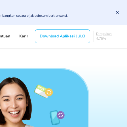
85.19%
DPK
imbangkan secara bijak sebelum bertransaksi.
3.43%
KL
4.85%
Diragukan
ntuan
Karir
Download Aplikasi JULO
4.75%
Macet
1.79%
Lancar
85.19%
DPK
3.43%
KL
4.85%
Diragukan
4.75%
Macet
1.79%