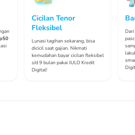
Cicilan Tenor
Ba
Fleksibel
ngan
Dari 
p50
pasc
Lunasi tagihan sekarang, bisa
asi
samp
dicicil saat gajian. Nikmati
laku
kemudahan bayar cicilan fleksibel
smar
s/d 9 bulan pakai JULO Kredit
Digit
Digital!