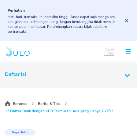
Skip
85.19%
to
Perhatian
DPK
Hati-hati, transaksi ini beresiko tinggi. Anda dapat saja mengalami
3.43%
main
kerugian atau kehilangan uang. Jangan berutang jika tidak memiliki
KL
content
kemampuan membayar. Pertimbangkan secara bijak sebelum
4.85%
bertransaksi.
Diragukan
4.75%
Macet
1.79%
Lancar
85.19%
Main
DPK
Daftar Isi
3.43%
navigation
KL
4.85%
Diragukan
4.75%
Beranda
Berita & Tips
Macet
12 Daftar Bank dengan KPR Termurah! Ada yang Hanya 2,77%!
1.79%
Gaya Hidup