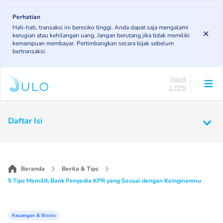
Skip
85.19%
to
Perhatian
DPK
Hati-hati, transaksi ini beresiko tinggi. Anda dapat saja mengalami
3.43%
main
kerugian atau kehilangan uang. Jangan berutang jika tidak memiliki
KL
content
kemampuan membayar. Pertimbangkan secara bijak sebelum
4.85%
bertransaksi.
Diragukan
4.75%
Macet
1.79%
Lancar
85.19%
Main
DPK
Daftar Isi
3.43%
navigation
KL
4.85%
Diragukan
4.75%
Beranda
Berita & Tips
Macet
5 Tips Memilih Bank Penyedia KPR yang Sesuai dengan Keinginanmu
1.79%
Keuangan & Bisnis