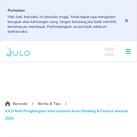
Skip
84.16%
to
Perhatian
DPK
Hati-hati, transaksi ini beresiko tinggi. Anda dapat saja mengalami
4.92%
main
kerugian atau kehilangan uang. Jangan berutang jika tidak memiliki
KL
content
kemampuan membayar. Pertimbangkan secara bijak sebelum
4.89%
bertransaksi.
Diragukan
4.4%
Macet
1.64%
Lancar
84.16%
Main
DPK
4.92%
navigation
KL
4.89%
Diragukan
4.4%
Beranda
Berita & Tips
Macet
JULO Raih Penghargaan Internasional Asian Banking & Finance Awards
1.64%
2024