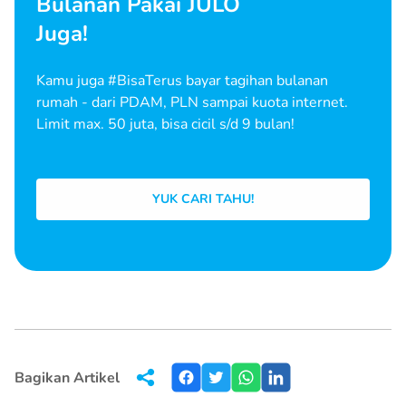
Bulanan Pakai JULO
Juga!
Kamu juga #BisaTerus bayar tagihan bulanan
rumah - dari PDAM, PLN sampai kuota internet.
Limit max. 50 juta, bisa cicil s/d 9 bulan!
YUK CARI TAHU!
Bagikan Artikel