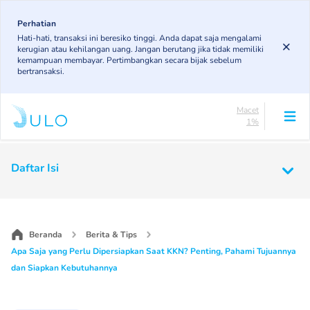
Skip
83.19%
to
Perhatian
DPK
Hati-hati, transaksi ini beresiko tinggi. Anda dapat saja mengalami
5.78%
main
kerugian atau kehilangan uang. Jangan berutang jika tidak memiliki
KL
content
kemampuan membayar. Pertimbangkan secara bijak sebelum
4.96%
bertransaksi.
Diragukan
5.07%
Macet
1%
Lancar
83.19%
Main
DPK
Daftar Isi
5.78%
navigation
KL
4.96%
Diragukan
5.07%
Beranda
Berita & Tips
Macet
Apa Saja yang Perlu Dipersiapkan Saat KKN? Penting, Pahami Tujuannya
1%
dan Siapkan Kebutuhannya