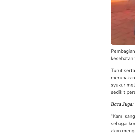
Pembagian 
kesehatan 
Turut sert
merupakan 
syukur mela
sedikit pe
Baca Juga:
“Kami sanga
sebagai ko
akan menga