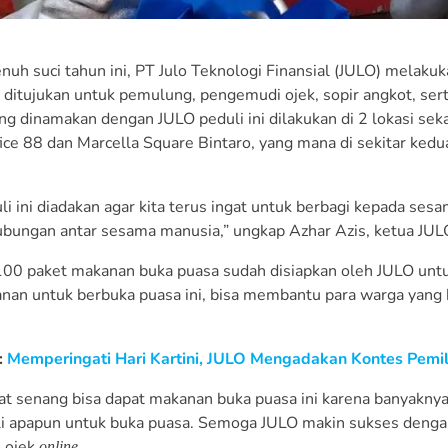
enuh suci tahun ini, PT Julo Teknologi Finansial (JULO) melak
 ditujukan untuk pemulung, pengemudi ojek, sopir angkot, se
ng dinamakan dengan JULO peduli ini dilakukan di 2 lokasi seka
fice 88 dan Marcella Square Bintaro, yang mana di sekitar kedu
li
ini diadakan agar kita terus ingat untuk berbagi kepada sesa
bungan antar sesama manusia,” ungkap Azhar Azis, ketua JULO P
00 paket makanan buka puasa sudah disiapkan oleh JULO untuk
nan untuk berbuka puasa ini, bisa membantu para warga yang
:
Memperingati Hari Kartini, JULO Mengadakan Kontes Pemili
at senang bisa dapat makanan buka puasa ini karena banyakny
i apapun untuk buka puasa. Semoga JULO makin sukses dengan 
 ojek
.
online