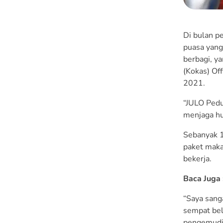
Di bulan p
puasa yang
berbagi, ya
(Kokas) Of
2021.
“JULO Pedu
menjaga hu
Sebanyak 1
paket maka
bekerja.
Baca Juga 
“Saya sang
sempat bel
pengemudi