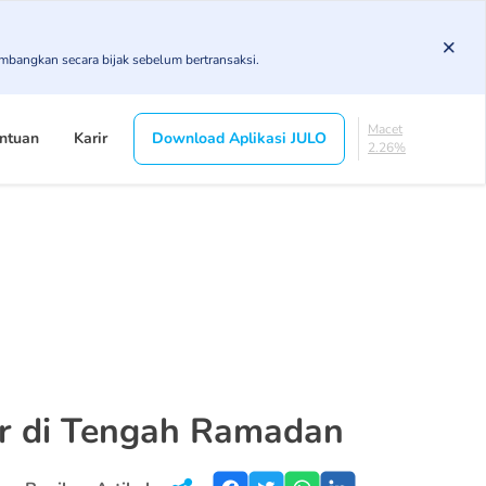
3.78%
KL
imbangkan secara bijak sebelum bertransaksi.
5.37%
Diragukan
4.37%
Macet
ntuan
Karir
Download Aplikasi JULO
2.26%
Lancar
84.21%
DPK
3.78%
KL
5.37%
Diragukan
4.37%
Macet
2.26%
ur di Tengah Ramadan