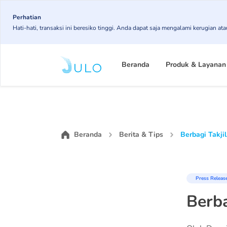
Skip
Perhatian
to
Hati-hati, transaksi ini beresiko tinggi. Anda dapat saja mengalami kerugian 
main
content
Main
Beranda
Produk & Layanan
navigation
Beranda
Berita & Tips
Berbagi Takji
Press Releas
Berba