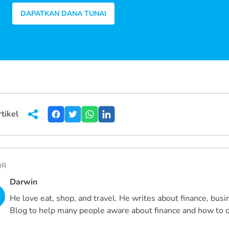
DAPATKAN DANA TUNAI
tikel
OR
Darwin
He love eat, shop, and travel. He writes about finance, busi
Blog to help many people aware about finance and how to de