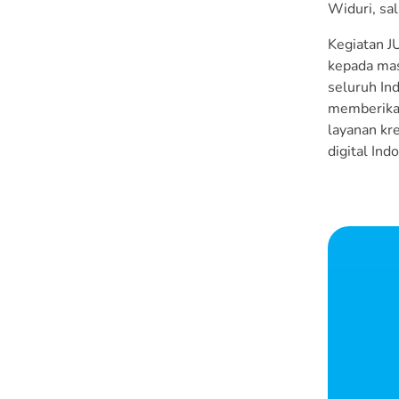
Widuri, sa
Kegiatan J
kepada mas
seluruh In
memberikan
layanan kr
digital Ind