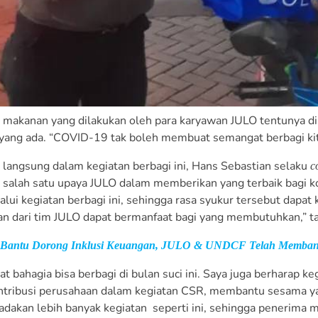
makanan yang dilakukan oleh para karyawan JULO tentunya di
yang ada. “COVID-19 tak boleh membuat semangat berbagi kita
a langsung dalam kegiatan berbagi ini, Hans Sebastian selaku
c
salah satu upaya JULO dalam memberikan yang terbaik bagi 
lui kegiatan berbagi ini, sehingga rasa syukur tersebut dapat
ran dari tim JULO dapat bermanfaat bagi yang membutuhkan,” 
Bantu Dorong Inklusi Keuangan, JULO & UNDCF Telah Membant
t bahagia bisa berbagi di bulan suci ini. Saya juga berharap k
ntribusi perusahaan dalam kegiatan CSR, membantu sesama 
dakan lebih banyak kegiatan seperti ini, sehingga penerima m