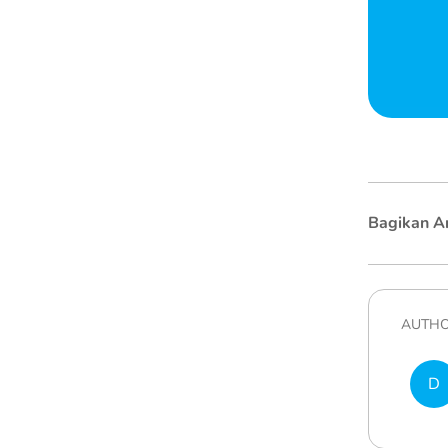
Bagikan Ar
AUTH
D