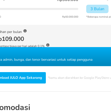
3 Bulan
0
Rp50.000.000
*Beberapa nominal pi
ihan per bulan
p109.000
entase biaya per hari adalah 0.1%
ya admin, bunga, dan tenor bervariasi untuk setiap pengguna
load JULO App Sekarang
*kamu akan diarahkan ke Google PlayStore
komodasi