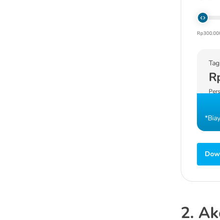
Rp300.00
Tag
R
Pers
*Bia
Down
2. A