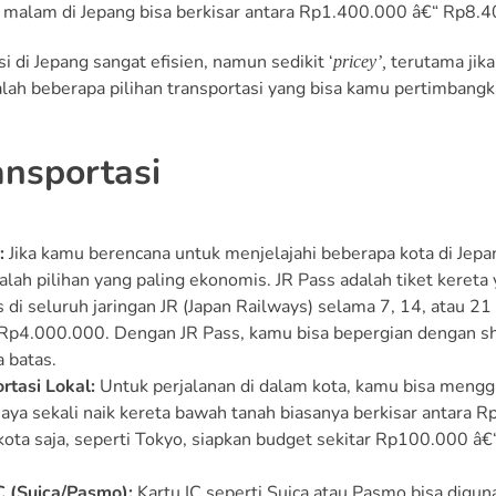
 malam di Jepang bisa berkisar antara Rp1.400.000 â€“ Rp8.4
i di Jepang sangat efisien, namun sedikit ‘
terutama jik
pricey’,
alah beberapa pilihan transportasi yang bisa kamu pertimbangk
ansportasi
:
Jika kamu berencana untuk menjelajahi beberapa kota di Jepan
alah pilihan yang paling ekonomis. JR Pass adalah tiket kereta
s di seluruh jaringan JR (Japan Railways) selama 7, 14, atau 21
 Rp4.000.000. Dengan JR Pass, kamu bisa bepergian dengan shi
a batas.
rtasi Lokal:
Untuk perjalanan di dalam kota, kamu bisa mengg
Biaya sekali naik kereta bawah tanah biasanya berkisar antara 
 kota saja, seperti Tokyo, siapkan budget sekitar Rp100.000 â
C (Suica/Pasmo):
Kartu IC seperti Suica atau Pasmo bisa digu