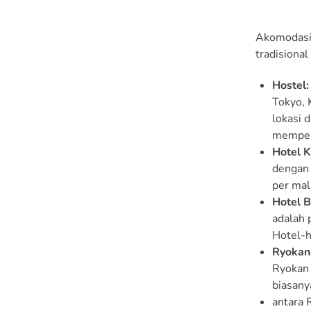
Akomodasi d
tradisiona
Hostel:
Tokyo, 
lokasi 
memper
Hotel K
dengan 
per mal
Hotel B
adalah 
Hotel-h
Ryokan
Ryokan 
biasany
antara 