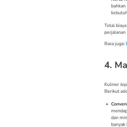
bahkan 
kebutuh
Total biay
perjalanan
Baca juga:
4. M
Kuliner Je
Berikut ada
Conveni
mendapa
dan min
banyak 