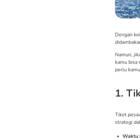
Dengan kei
didambakan
Namun, jik
kamu bisa 
perlu kamu
1. Ti
Tiket pesa
strategi d
Waktu 