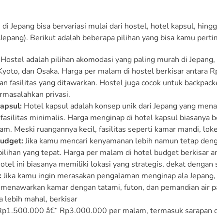
i Jepang bisa bervariasi mulai dari hostel, hotel kapsul, hin
l Jepang). Berikut adalah beberapa pilihan yang bisa kamu pert
Hostel adalah pilihan akomodasi yang paling murah di Jepang, 
Kyoto, dan Osaka. Harga per malam di hostel berkisar antara
dan fasilitas yang ditawarkan. Hostel juga cocok untuk backpacke
masalahkan privasi.
apsul:
Hotel kapsul adalah konsep unik dari Jepang yang mena
fasilitas minimalis. Harga menginap di hotel kapsul biasanya
am. Meski ruangannya kecil, fasilitas seperti kamar mandi, loke
udget:
Jika kamu mencari kenyamanan lebih namun tetap denga
pilihan yang tepat. Harga per malam di hotel budget berkisar
otel ini biasanya memiliki lokasi yang strategis, dekat dengan 
:
Jika kamu ingin merasakan pengalaman menginap ala Jepang, m
menawarkan kamar dengan tatami, futon, dan pemandian air p
a lebih mahal, berkisar
Rp1.500.000 â€“ Rp3.000.000 per malam, termasuk sarapan 