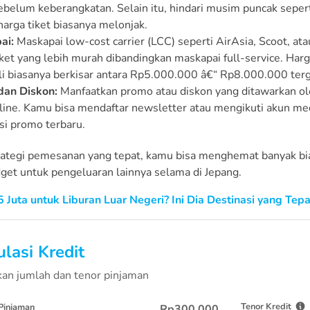
ebelum keberangkatan. Selain itu, hindari musim puncak sepe
harga tiket biasanya melonjak.
ai:
Maskapai low-cost carrier (LCC) seperti AirAsia, Scoot, at
iket yang lebih murah dibandingkan maskapai full-service. Harga
li biasanya berkisar antara Rp5.000.000 â€“ Rp8.000.000 te
dan Diskon:
Manfaatkan promo atau diskon yang ditawarkan o
nline. Kamu bisa mendaftar newsletter atau mengikuti akun m
si promo terbaru.
ategi pemesanan yang tepat, kamu bisa menghemat banyak bia
get untuk pengeluaran lainnya selama di Jepang.
5 Juta untuk Liburan Luar Negeri? Ini Dia Destinasi yang Tepa
lasi Kredit
an jumlah dan tenor pinjaman
Tenor Kredit
Pinjaman
Rp300.000