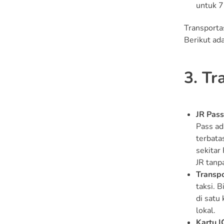
untuk 7
Transportas
Berikut ad
3. Tr
JR Pass
Pass ad
terbata
sekitar
JR tanp
Transpo
taksi. 
di satu
lokal.
Kartu I