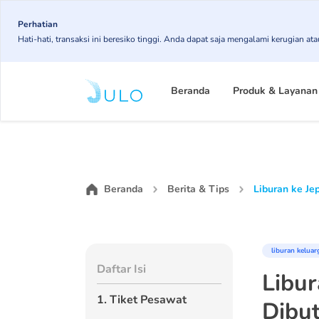
Skip
Perhatian
to
Hati-hati, transaksi ini beresiko tinggi. Anda dapat saja mengalami kerugian 
main
content
Main
Beranda
Produk & Layanan
navigation
Beranda
Berita & Tips
Liburan ke Je
liburan keluar
Daftar Isi
Libur
1. Tiket Pesawat
Dibu