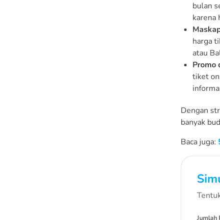
bulan s
karena 
Maskap
harga t
atau Ba
Promo 
tiket o
informa
Dengan str
banyak bud
Baca juga:
Simu
Tentuk
Jumlah 