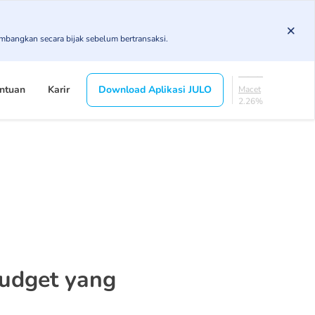
3.78%
KL
imbangkan secara bijak sebelum bertransaksi.
5.37%
Diragukan
4.37%
Macet
ntuan
Karir
Download Aplikasi JULO
2.26%
Lancar
84.21%
DPK
3.78%
KL
5.37%
Diragukan
4.37%
Macet
2.26%
Budget yang