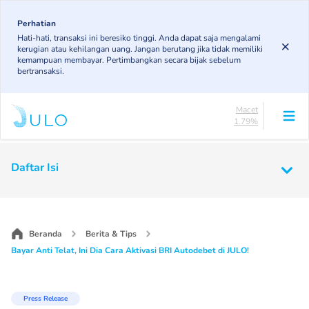
Skip
85.19%
to
Perhatian
DPK
Hati-hati, transaksi ini beresiko tinggi. Anda dapat saja mengalami
3.43%
main
kerugian atau kehilangan uang. Jangan berutang jika tidak memiliki
KL
content
kemampuan membayar. Pertimbangkan secara bijak sebelum
4.85%
bertransaksi.
Diragukan
4.75%
Macet
1.79%
Lancar
85.19%
Main
DPK
Daftar Isi
3.43%
navigation
KL
4.85%
Diragukan
4.75%
Beranda
Berita & Tips
Macet
Bayar Anti Telat, Ini Dia Cara Aktivasi BRI Autodebet di JULO!
1.79%
Press Release