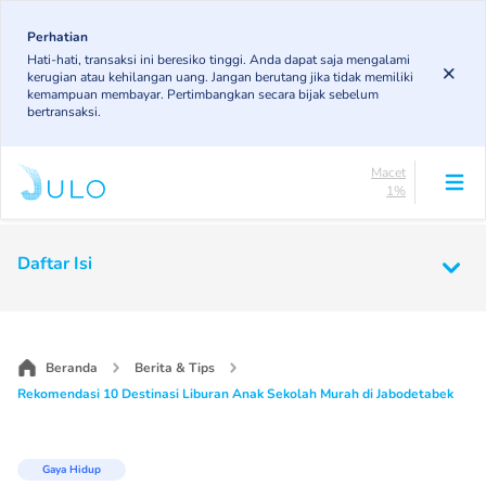
Skip
83.19%
to
Perhatian
DPK
Hati-hati, transaksi ini beresiko tinggi. Anda dapat saja mengalami
5.78%
main
kerugian atau kehilangan uang. Jangan berutang jika tidak memiliki
KL
content
kemampuan membayar. Pertimbangkan secara bijak sebelum
4.96%
bertransaksi.
Diragukan
5.07%
Macet
1%
Lancar
83.19%
Main
DPK
Daftar Isi
5.78%
navigation
KL
4.96%
Diragukan
5.07%
Beranda
Berita & Tips
Macet
Rekomendasi 10 Destinasi Liburan Anak Sekolah Murah di Jabodetabek
1%
Gaya Hidup