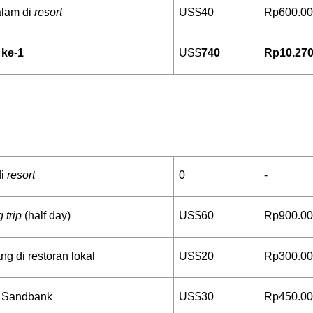
lam di 
resort
US$40
Rp600.0
 ke-1
US$
740
Rp10.270
i 
resort
0
-
 trip
 (half day)
US$60
Rp900.0
g di restoran lokal
US$20
Rp300.0
e Sandbank
US$30
Rp450.0