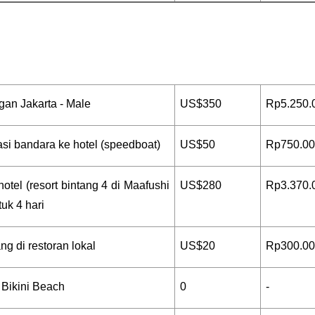
an Jakarta - Male
US$350
Rp5.250.
asi bandara ke hotel (speedboat)
US$50
Rp750.0
hotel (resort bintang 4 di Maafushi 
US$280
Rp3.370.
tuk 4 hari
g di restoran lokal
US$20
Rp300.0
 Bikini Beach
0
-