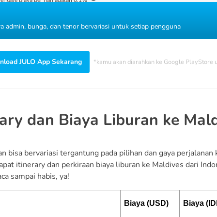
ya admin, bunga, dan tenor bervariasi untuk setiap pengguna
load JULO App Sekarang
*kamu akan diarahkan ke Google PlayStore
rary dan Biaya Liburan ke Mal
an bisa bervariasi tergantung pada pilihan dan gaya perjalana
at itinerary dan perkiraan biaya liburan ke Maldives dari Ind
ca sampai habis, ya!
Biaya (USD)
Biaya (ID