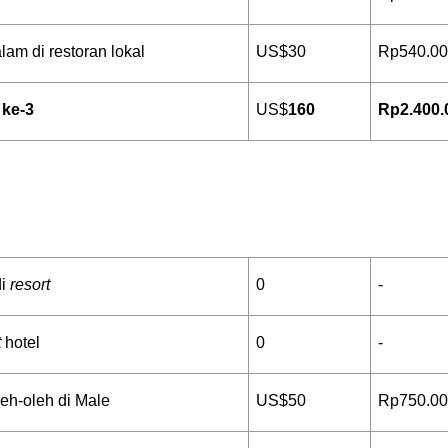
am di restoran lokal
US$30
Rp540.0
 ke-3
US$
160
Rp2.400.
i 
resort
0
-
t
 hotel
0
-
leh-oleh di Male
US$50
Rp750.0