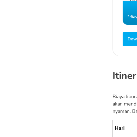
*Bia
Down
Itine
Biaya libur
akan mendap
nyaman. Ba
Hari