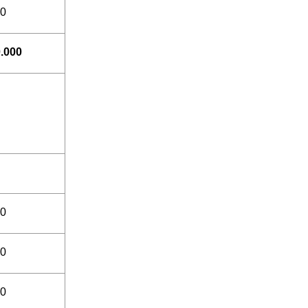
00
.000
00
00
00