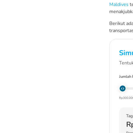
Maldives
te
Makan
menakjubka
Sudah Menyiapkan
Berikut ada
Budget Biaya Liburan
transporta
ke Maldives?
Simu
Tentuk
Jumlah 
Rp300.00
Tag
R
Pers