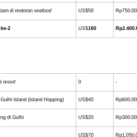
am di restoran 
seafood
US$50
Rp750.0
 ke-2
US$
160
Rp2.400.
i 
resort
0
-
 Gulhi Island (Island Hopping)
US$40
Rp600.0
ng di Gulhi
US$20
Rp300.0
US$70
Rp1.050.