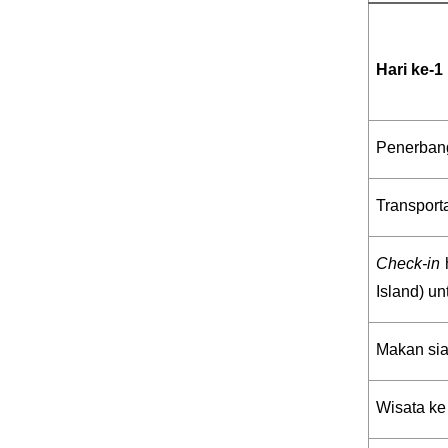
Hari ke-1
Penerbang
Transport
Check-in
 
Island) un
Makan sian
Wisata ke