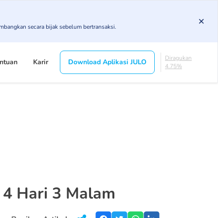
3.43%
KL
imbangkan secara bijak sebelum bertransaksi.
4.85%
Diragukan
4.75%
Macet
ntuan
Karir
Download Aplikasi JULO
1.79%
Lancar
85.19%
DPK
3.43%
KL
4.85%
Diragukan
4.75%
Macet
1.79%
s 4 Hari 3 Malam