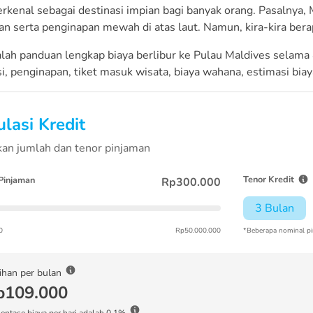
rkenal sebagai destinasi impian bagi banyak orang. Pasalnya,
n serta penginapan mewah di atas laut. Namun, kira-kira berap
lah panduan lengkap biaya berlibur ke Pulau Maldives selama 4
si, penginapan, tiket masuk wisata, biaya wahana, estimasi bi
lasi Kredit
an jumlah dan tenor pinjaman
Tenor Kredit
Pinjaman
Rp300.000
3 Bulan
0
Rp50.000.000
*Beberapa nominal pi
ihan per bulan
p109.000
entase biaya per hari adalah 0.1%