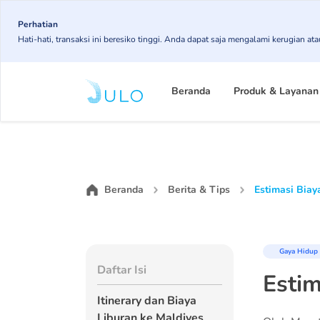
Skip
Perhatian
to
Hati-hati, transaksi ini beresiko tinggi. Anda dapat saja mengalami kerugian 
main
content
Main
Beranda
Produk & Layanan
navigation
Beranda
Berita & Tips
Estimasi Biay
Gaya Hidup
Daftar Isi
Estim
Itinerary dan Biaya
Liburan ke Maldives