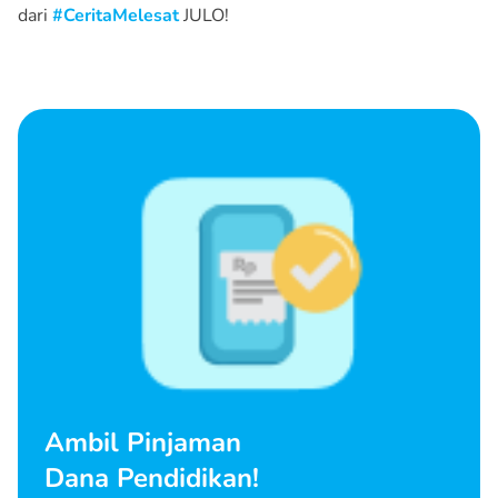
dari
#CeritaMelesat
JULO!
Ambil Pinjaman
Dana Pendidikan!