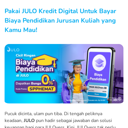
Pakai JULO Kredit Digital U
ntuk Bayar
Biaya Pendidikan Jurusan Kuliah yang
Kamu Mau!
Pucuk dicinta, ulam pun tiba. Di tengah peliknya
keadaan,
JULO
pun hadir sebagai jawaban dan solusi
keuangan bagi para JULOvers. Kini, JULOvers tak perlu