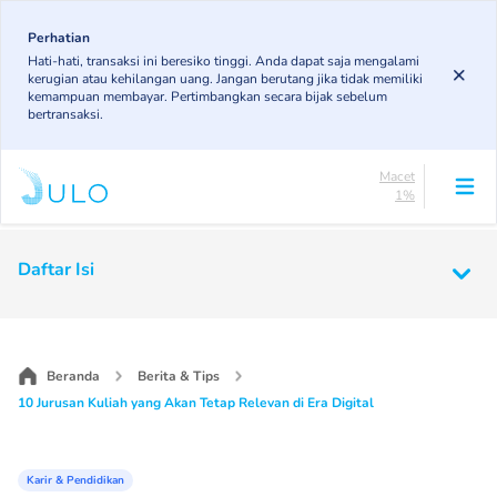
Skip
83.19%
to
Perhatian
DPK
Hati-hati, transaksi ini beresiko tinggi. Anda dapat saja mengalami
5.78%
main
kerugian atau kehilangan uang. Jangan berutang jika tidak memiliki
KL
content
kemampuan membayar. Pertimbangkan secara bijak sebelum
4.96%
bertransaksi.
Diragukan
5.07%
Macet
1%
Lancar
83.19%
Main
DPK
Daftar Isi
5.78%
navigation
KL
4.96%
Diragukan
5.07%
Beranda
Berita & Tips
Macet
10 Jurusan Kuliah yang Akan Tetap Relevan di Era Digital
1%
Karir & Pendidikan