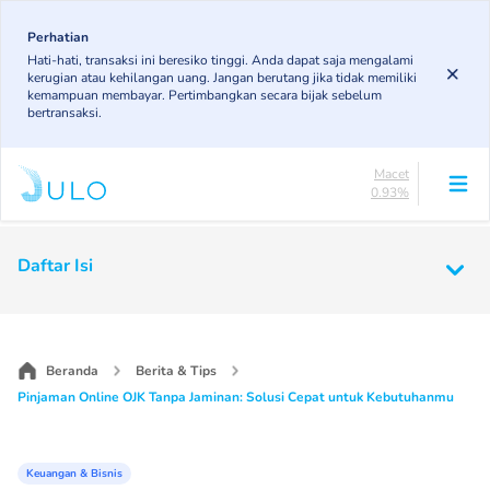
Skip
83.2%
to
Perhatian
DPK
Hati-hati, transaksi ini beresiko tinggi. Anda dapat saja mengalami
5.98%
main
kerugian atau kehilangan uang. Jangan berutang jika tidak memiliki
KL
content
kemampuan membayar. Pertimbangkan secara bijak sebelum
4.86%
bertransaksi.
Diragukan
5.02%
Macet
0.93%
Lancar
83.2%
Main
DPK
Daftar Isi
5.98%
navigation
KL
4.86%
Diragukan
5.02%
Beranda
Berita & Tips
Macet
Pinjaman Online OJK Tanpa Jaminan: Solusi Cepat untuk Kebutuhanmu
0.93%
Keuangan & Bisnis