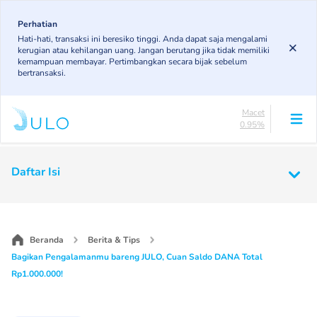
Skip
83.14%
to
Perhatian
DPK
Hati-hati, transaksi ini beresiko tinggi. Anda dapat saja mengalami
5.97%
main
kerugian atau kehilangan uang. Jangan berutang jika tidak memiliki
KL
content
kemampuan membayar. Pertimbangkan secara bijak sebelum
4.91%
bertransaksi.
Diragukan
5.03%
Macet
0.95%
Lancar
83.14%
Main
DPK
Daftar Isi
5.97%
navigation
KL
4.91%
Diragukan
5.03%
Beranda
Berita & Tips
Macet
Bagikan Pengalamanmu bareng JULO, Cuan Saldo DANA Total
0.95%
Rp1.000.000!