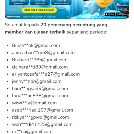
Selamat kepada
20 pemenang beruntung yang
memberikan ulasan terbaik
sepanjang periode:
Binah**ok@gmail.com
aam.alban**ry58@gmail.com
Rizkiarri**l99@gmail.com
cicihera**ti89@gmail.com
eriyantosafe***a27@gmail.com
jonny**ndr@gmail.com
bam**ngsa39@gmail.com
luna***an838@gmail.com
wiwi**la@gmail.com
asep***riadi107@gmail.com
rizkya***gpwd@gmail.com
wah***di41425@gmail.com
nr**da@gmail.com