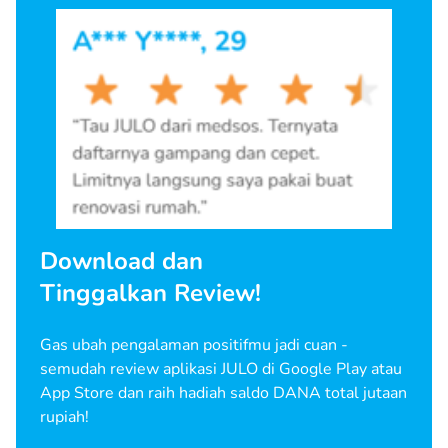
Download dan
Tinggalkan Review!
Gas ubah pengalaman positifmu jadi cuan -
semudah review aplikasi JULO di Google Play atau
App Store dan raih hadiah saldo DANA total jutaan
rupiah!