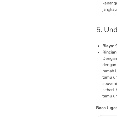
kenanga
jangkau
5. Un
Biaya
:
Rincian
Dengan 
dengan 
ramah l
tamu un
souveni
sehari-
tamu u
Baca Juga: