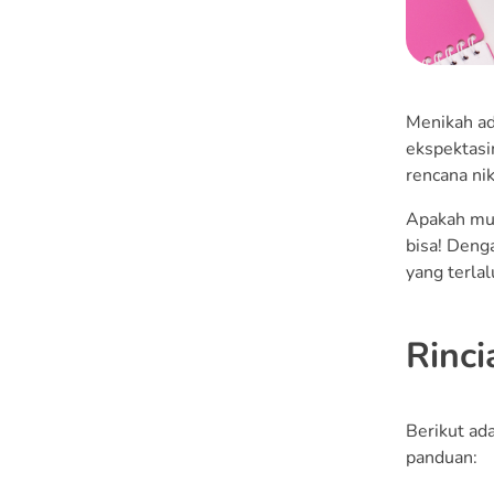
Vendor
3. Pertimbangkan Pilihan
Alternatif
Menikah ad
4. Utilisasi Jasa Teman
ekspektasi
atau Keluarga
rencana nik
5. Monitor Pengeluaran
Apakah mun
bisa! Deng
Butuh Tambahan Dana
yang terlal
untuk Pernikahan? Coba
JULO, yuk!
Rinci
Berikut ad
panduan: