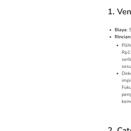
1. Ve
Biaya
:
Rincian
Pili
Rp1
serb
sesu
Deko
impi
Foku
peng
kein
2. Cat