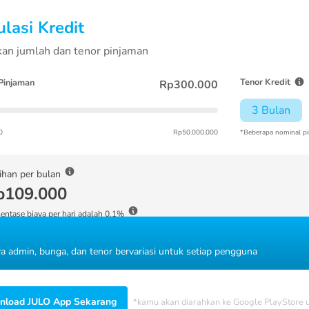
lasi Kredit
an jumlah dan tenor pinjaman
Tenor Kredit
Pinjaman
Rp300.000
3 Bulan
0
Rp50.000.000
*Beberapa nominal pi
ihan per bulan
p109.000
entase biaya per hari adalah 0.1%
ya admin, bunga, dan tenor bervariasi untuk setiap pengguna
load JULO App Sekarang
*kamu akan diarahkan ke Google PlayStore