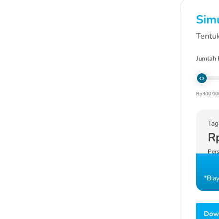
Simu
Tentuk
Jumlah 
Rp300.00
Tag
R
Pers
*Bia
Down