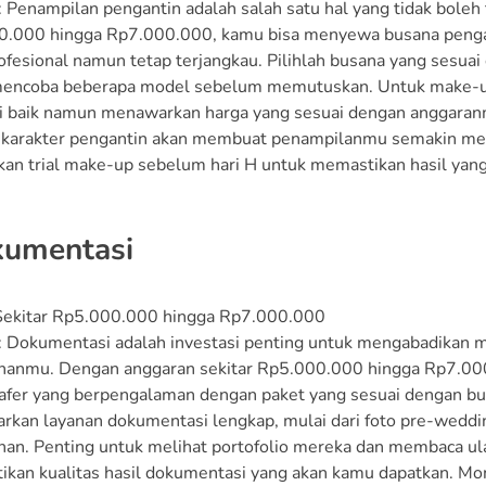
: Penampilan pengantin adalah salah satu hal yang tidak bole
.000 hingga Rp7.000.000, kamu bisa menyewa busana pengant
ofesional namun tetap terjangkau. Pilihlah busana yang sesua
encoba beberapa model sebelum memutuskan. Untuk make-up, 
i baik namun menawarkan harga yang sesuai dengan anggaran
karakter pengantin akan membuat penampilanmu semakin memu
an trial make-up sebelum hari H untuk memastikan hasil yang
kumentasi
 Sekitar Rp5.000.000 hingga Rp7.000.000
: Dokumentasi adalah investasi penting untuk mengabadika
hanmu. Dengan anggaran sekitar Rp5.000.000 hingga Rp7.000
afer yang berpengalaman dengan paket yang sesuai dengan budg
kan layanan dokumentasi lengkap, mulai dari foto pre-weddin
han. Penting untuk melihat portofolio mereka dan membaca ul
kan kualitas hasil dokumentasi yang akan kamu dapatkan. M