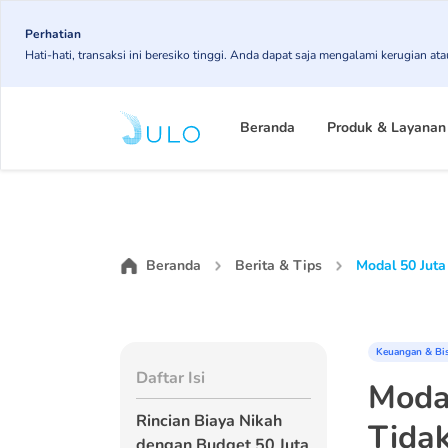
Skip
Perhatian
to
Hati-hati, transaksi ini beresiko tinggi. Anda dapat saja mengalami kerugian 
main
content
Main
Beranda
Produk & Layanan
navigation
Beranda
Berita & Tips
Modal 50 Juta
Keuangan & Bi
Daftar Isi
Modal
Rincian Biaya Nikah
Tida
dengan Budget 50 Juta