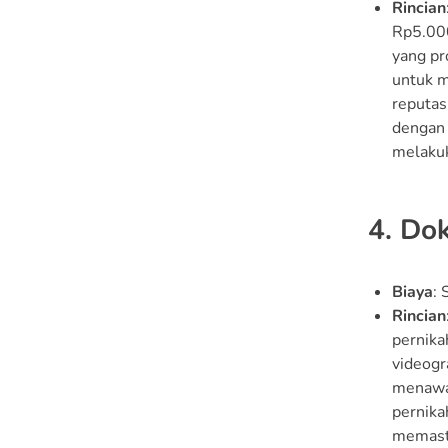
Rincian
Rp5.000
yang pr
untuk m
reputas
dengan 
melakuk
4. Do
Biaya
:
Rincian
pernika
videogr
menawar
pernika
memasti