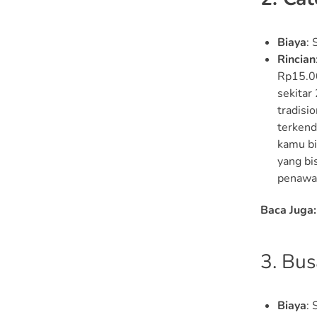
Biaya
:
Rincian
Rp15.00
sekitar
tradisi
terkend
kamu bi
yang bi
penawar
Baca Juga:
3. Bu
Biaya
: