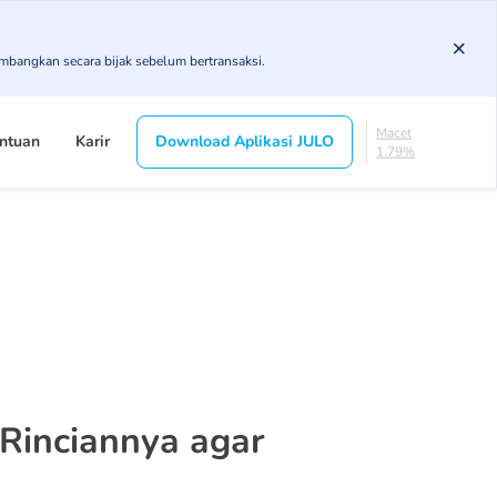
3.43%
KL
imbangkan secara bijak sebelum bertransaksi.
4.85%
Diragukan
4.75%
Macet
ntuan
Karir
Download Aplikasi JULO
1.79%
Lancar
85.19%
DPK
3.43%
KL
4.85%
Diragukan
4.75%
Macet
1.79%
 Rinciannya agar