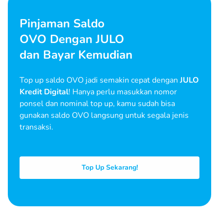
Pinjaman Saldo
OVO Dengan JULO
dan Bayar Kemudian
Top up saldo OVO jadi semakin cepat dengan
JULO
Kredit Digital
! Hanya perlu masukkan nomor
ponsel dan nominal top up, kamu sudah bisa
gunakan saldo OVO langsung untuk segala jenis
transaksi.
Top Up Sekarang!