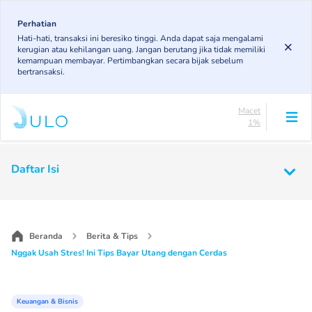
Skip
83.19%
to
Perhatian
DPK
Hati-hati, transaksi ini beresiko tinggi. Anda dapat saja mengalami
5.78%
main
kerugian atau kehilangan uang. Jangan berutang jika tidak memiliki
KL
content
kemampuan membayar. Pertimbangkan secara bijak sebelum
4.96%
bertransaksi.
Diragukan
5.07%
Macet
1%
Lancar
83.19%
Main
DPK
Daftar Isi
5.78%
navigation
KL
4.96%
Diragukan
5.07%
Beranda
Berita & Tips
Macet
Nggak Usah Stres! Ini Tips Bayar Utang dengan Cerdas
1%
Keuangan & Bisnis