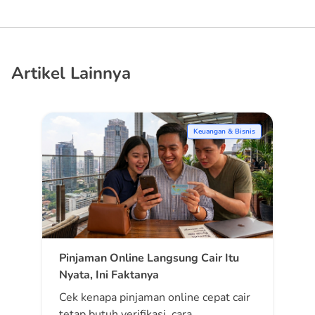
Artikel Lainnya
Keuangan & Bisnis
Pinjaman Online Langsung Cair Itu
Nyata, Ini Faktanya
Cek kenapa pinjaman online cepat cair
tetap butuh verifikasi, cara