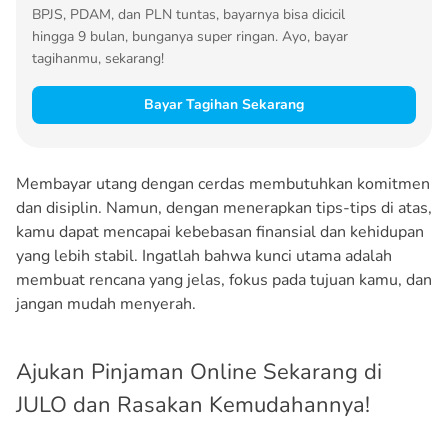
BPJS, PDAM, dan PLN tuntas, bayarnya bisa dicicil
hingga 9 bulan, bunganya super ringan. Ayo, bayar
tagihanmu, sekarang!
Bayar Tagihan Sekarang
Membayar utang dengan cerdas membutuhkan komitmen
dan disiplin. Namun, dengan menerapkan tips-tips di atas,
kamu dapat mencapai kebebasan finansial dan kehidupan
yang lebih stabil. Ingatlah bahwa kunci utama adalah
membuat rencana yang jelas, fokus pada tujuan kamu, dan
jangan mudah menyerah.
Ajukan Pinjaman Online Sekarang di
JULO dan Rasakan Kemudahannya!