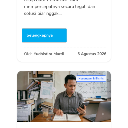
mempercepatnya secara legal, dan
solusi biar nggak…
Selengkapnya
Oleh
Yudhistira Mardi
5 Agustus 2026
Keuangan & Bisnis