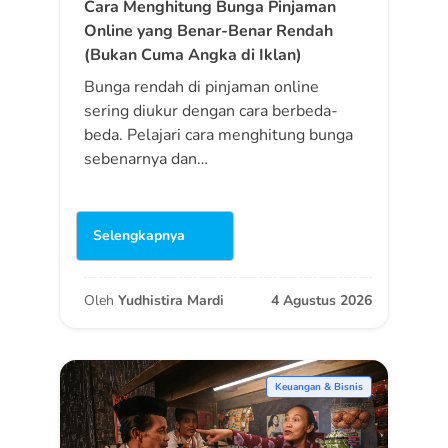
Cara Menghitung Bunga Pinjaman
Online yang Benar-Benar Rendah
(Bukan Cuma Angka di Iklan)
Bunga rendah di pinjaman online
sering diukur dengan cara berbeda-
beda. Pelajari cara menghitung bunga
sebenarnya dan…
Selengkapnya
Oleh
Yudhistira Mardi
4 Agustus 2026
Keuangan & Bisnis