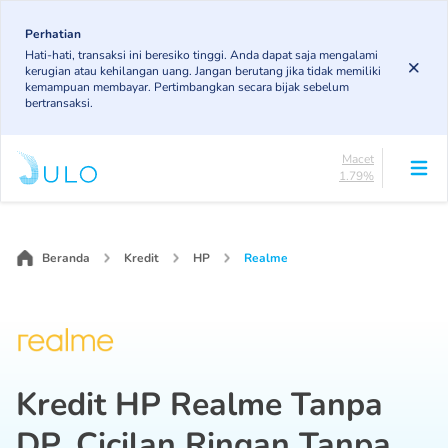
Skip
85.19%
to
Perhatian
DPK
Hati-hati, transaksi ini beresiko tinggi. Anda dapat saja mengalami
3.43%
main
kerugian atau kehilangan uang. Jangan berutang jika tidak memiliki
KL
content
kemampuan membayar. Pertimbangkan secara bijak sebelum
4.85%
bertransaksi.
Diragukan
4.75%
Macet
1.79%
Lancar
Main
85.19%
navigation
DPK
3.43%
Beranda
Kredit
HP
Realme
KL
4.85%
Diragukan
4.75%
Macet
1.79%
Kredit HP Realme Tanpa
DP
, Cicilan Ringan Tanpa