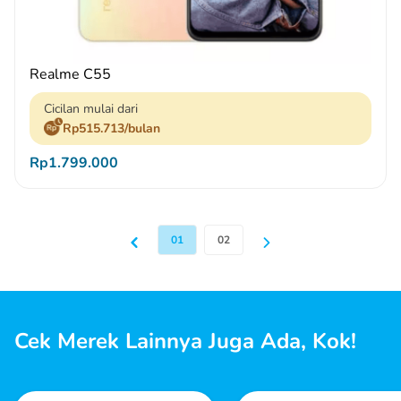
Realme C55
Cicilan mulai dari
Rp515.713/bulan
Rp1.799.000
Pagination
01
02
Cek Merek Lainnya Juga Ada, Kok!