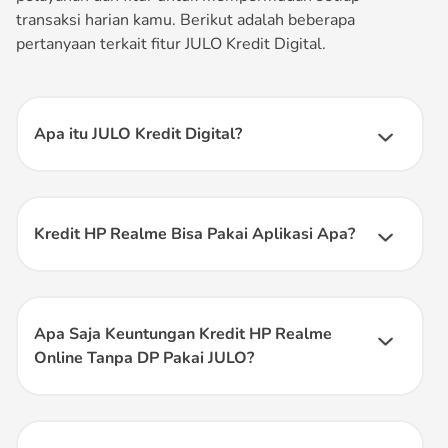
transaksi harian kamu. Berikut adalah beberapa
pertanyaan terkait fitur JULO Kredit Digital.
Apa itu JULO Kredit Digital?
JULO
Kredit Digital adalah produk limit kredit digital dari
JULO yang dapat diajukan oleh pengguna smartphone
Android di seluruh Indonesia dengan proses pengajuan
mudah, aman, dengan bunga rendah dan cashback di setiap
Kredit HP Realme Bisa Pakai Aplikasi Apa?
bulannya.
Kamu dapat menggunakan aplikasi JULO Kredit Digital
untuk kredit HP Realme. JULO memberikan limit kredit
yang bisa digunakan untuk membeli berbagai produk,
termasuk HP Realme, tanpa harus memiliki kartu kredit.
Apa Saja Keuntungan Kredit HP Realme
Online Tanpa DP Pakai JULO?
Keuntungan kredit HP Realme tanpa DP menggunakan
limit JULO: