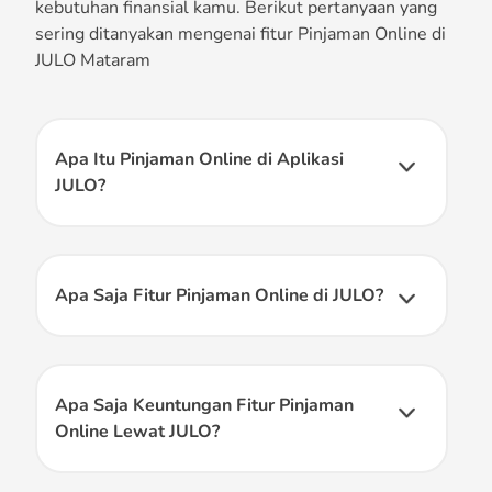
kebutuhan finansial kamu. Berikut pertanyaan yang
sering ditanyakan mengenai fitur Pinjaman Online di
JULO Mataram
Apa Itu Pinjaman Online di Aplikasi
JULO?
Pinjaman online adalah salah satu fitur yang tersedia
di aplikasi JULO dengan berbagai macam metode
transaksi seperti tarik dan kirim dana & isi ulang
dompet digital.
Apa Saja Fitur Pinjaman Online di JULO?
Dengan fitur Pinjaman Online di JULO, kamu bisa
menggunakan beberapa layanan berikut dengan limit
kredit digital JULO:
- Pinjam Dana Online (Kirim dan tarik dana)
Apa Saja Keuntungan Fitur Pinjaman
- Isi saldo dompet digital (GoPay, OVO, DANA,
Online Lewat JULO?
LinkAja dan ShopeePay)
Selain JULO legal karena berizin dan diawasi oleh OJK,
suku bunga yang ditawarkan oleh JULO juga relatif