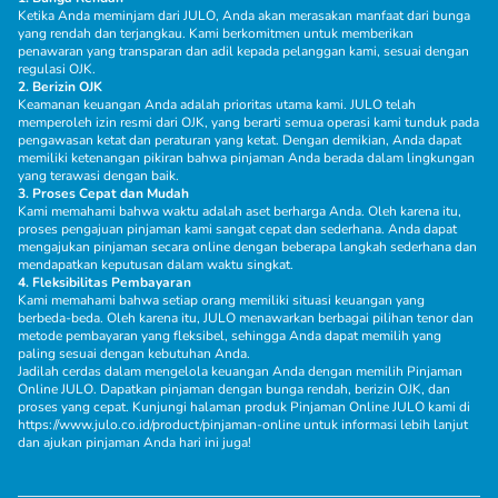
Ketika Anda meminjam dari JULO, Anda akan merasakan manfaat dari bunga
yang rendah dan terjangkau. Kami berkomitmen untuk memberikan
penawaran yang transparan dan adil kepada pelanggan kami, sesuai dengan
regulasi OJK.
2. Berizin OJK
Keamanan keuangan Anda adalah prioritas utama kami. JULO telah
memperoleh izin resmi dari OJK, yang berarti semua operasi kami tunduk pada
pengawasan ketat dan peraturan yang ketat. Dengan demikian, Anda dapat
memiliki ketenangan pikiran bahwa pinjaman Anda berada dalam lingkungan
yang terawasi dengan baik.
3. Proses Cepat dan Mudah
Kami memahami bahwa waktu adalah aset berharga Anda. Oleh karena itu,
proses pengajuan pinjaman kami sangat cepat dan sederhana. Anda dapat
mengajukan pinjaman secara online dengan beberapa langkah sederhana dan
mendapatkan keputusan dalam waktu singkat.
4. Fleksibilitas Pembayaran
Kami memahami bahwa setiap orang memiliki situasi keuangan yang
berbeda-beda. Oleh karena itu, JULO menawarkan berbagai pilihan tenor dan
metode pembayaran yang fleksibel, sehingga Anda dapat memilih yang
paling sesuai dengan kebutuhan Anda.
Jadilah cerdas dalam mengelola keuangan Anda dengan memilih Pinjaman
Online JULO. Dapatkan pinjaman dengan bunga rendah, berizin OJK, dan
proses yang cepat. Kunjungi halaman produk Pinjaman Online JULO kami di
https://www.julo.co.id/product/pinjaman-online
untuk informasi lebih lanjut
dan ajukan pinjaman Anda hari ini juga!