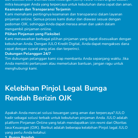
mitra keuangan Anda yang terpercaya untuk kebutuhan dana cepat dan aman.
Keamanan dan Transparansi Terjamin
Kami memahami pentingnya keamanan dan transparansi dalam layanan
pinjaman online. Semua proses kami diatur dan diawasi sesuai dengan
pedoman OJK, sehingga Anda dapat merasa aman dan yakin dalam
mengambil pinjaman online.
Pilihan Pinjaman yang Fleksibel
Kami menawarkan berbagai pilihan pinjaman yang dapat disesuaikan dengan
kebutuhan Anda. Dengan JULO Kredit Digital, Anda dapat mengakses dana
cepat dengan syarat yang jelas dan terperinci.
Dukungan Pelanggan 24/7
Tim dukungan pelanggan kami siap membantu Anda sepanjang waktu. Jika
Anda memiliki pertanyaan atau memerlukan bantuan, jangan ragu untuk
menghubungi kami.
Kelebihan Pinjol Legal Bunga
Rendah Berizin OJK
Apakah Anda mencari solusi keuangan yang aman dan terpercaya? JULO
hadir sebagai solusi terbaik untuk kebutuhan pinjaman Anda.
JULO
adalah
platform
Pinjaman Online
yang telah mendapatkan izin resmi dari Otoritas
Jasa Keuangan (OJK). Berikut adalah beberapa kelebihan Pinjol legal JULO
yang perlu Anda ketahui:
1. Bunga Rendah