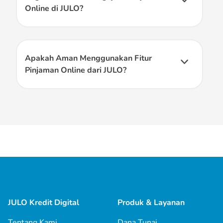
Online di JULO?
Unduh aplikasi JULO, melakukan pendaftaran dengan
NIK atau email, mengisi formulir, dan tunggu hasil
verifikasi data dari JULO.
Apakah Aman Menggunakan Fitur
Pinjaman Online dari JULO?
Tentu saja! dana tunai atau pinjaman online di JULO
Kredit Digital sudah memiliki izin dan diawasi oleh
Otoritas Jasa Keuangan (OJK). Semua data diri kamu
akan aman dan dirahasiakan oleh JULO.
JULO Kredit Digital
Produk & Layanan
Tentang Kami
Dana Tunai