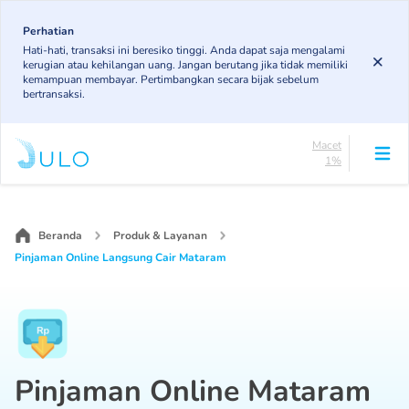
Skip
83.19%
to
Perhatian
DPK
Hati-hati, transaksi ini beresiko tinggi. Anda dapat saja mengalami
5.78%
main
kerugian atau kehilangan uang. Jangan berutang jika tidak memiliki
KL
content
kemampuan membayar. Pertimbangkan secara bijak sebelum
4.96%
bertransaksi.
Diragukan
5.07%
Macet
1%
Lancar
Main
83.19%
navigation
DPK
5.78%
Beranda
Produk & Layanan
KL
Pinjaman Online Langsung Cair Mataram
4.96%
Diragukan
5.07%
Macet
1%
Pinjaman Online Mataram