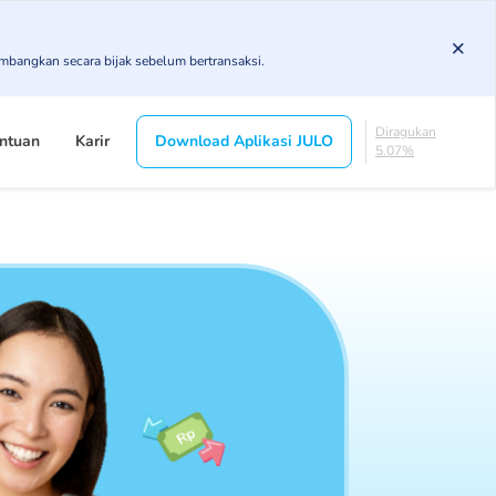
83.19%
DPK
imbangkan secara bijak sebelum bertransaksi.
5.78%
KL
4.96%
Diragukan
ntuan
Karir
Download Aplikasi JULO
5.07%
Macet
1%
Lancar
83.19%
DPK
5.78%
KL
4.96%
Diragukan
5.07%
Macet
1%