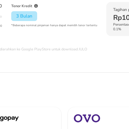
0
Tenor Kredit
Tagihan 
3 Bulan
Rp10
Persentase
*Beberapa nominal pinjaman hanya dapat memilih tenor tertentu
00
0.1%
diarahkan ke Google PlayStore untuk download JULO