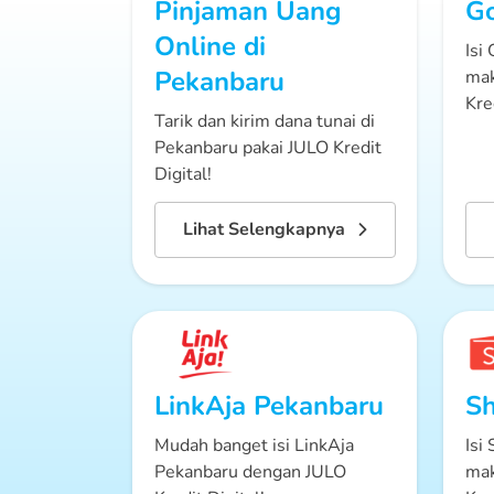
Pinjaman Uang
G
Online
di
Isi
Pekanbaru
mak
Kre
Tarik dan kirim dana tunai di
Pekanbaru pakai JULO Kredit
Digital!
Lihat Selengkapnya
LinkAja
Pekanbaru
S
Mudah banget isi LinkAja
Isi
Pekanbaru dengan JULO
mak