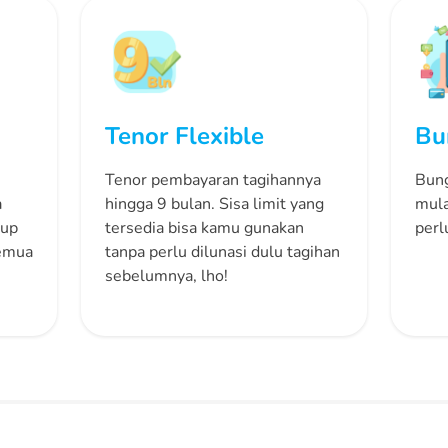
Tenor Flexible
Bu
Tenor pembayaran tagihannya
Bung
a
hingga 9 bulan. Sisa limit yang
mula
kup
tersedia bisa kamu gunakan
perl
semua
tanpa perlu dilunasi dulu tagihan
sebelumnya, lho!