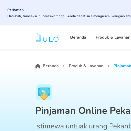
Skip
to
Perhatian
Hati-hati, transaksi ini beresiko tinggi. Anda dapat saja mengalami kerugian 
main
content
Main
navigation
Beranda
Produk & Layanan
Beranda
Produk & Layanan
Pinjaman
Pinjaman Online Pek
Istimewa untuak urang Pekanb