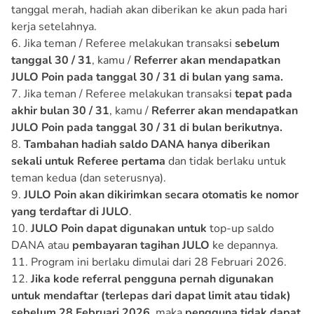
tanggal merah, hadiah akan diberikan ke akun pada hari
kerja setelahnya.
6. Jika teman / Referee melakukan transaksi
sebelum
tanggal 30 / 31
, kamu /
Referrer akan mendapatkan
JULO Poin pada tanggal 30 / 31 di bulan yang sama.
7. Jika teman / Referee melakukan transaksi
tepat pada
akhir bulan 30 / 31
, kamu /
Referrer akan mendapatkan
JULO Poin pada tanggal 30 / 31 di bulan berikutnya.
8.
Tambahan hadiah saldo DANA hanya diberikan
sekali untuk Referee pertama
dan tidak berlaku untuk
teman kedua (dan seterusnya).
9.
JULO Poin akan dikirimkan secara otomatis ke nomor
yang terdaftar di JULO
.
10.
JULO Poin dapat digunakan
untuk
top-up saldo
DANA atau
pembayaran tagihan JULO
ke depannya.
11. Program ini berlaku dimulai dari 28 Februari 2026.
12.
Jika kode referral pengguna pernah digunakan
untuk mendaftar (terlepas dari dapat limit atau tidak)
sebelum 28 Februari 2026
, maka
pengguna tidak dapat