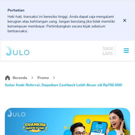
Skip
84.16%
to
Perhatian
DPK
Hati-hati, transaksi ini beresiko tinggi. Anda dapat saja mengalami
4.92%
main
kerugian atau kehilangan uang. Jangan berutang jika tidak memiliki
KL
content
kemampuan membayar. Pertimbangkan secara bijak sebelum
4.89%
bertransaksi.
Diragukan
4.4%
Macet
1.64%
Lancar
Main
84.16%
navigation
DPK
4.92%
Beranda
Promo
KL
Sebar Kode Referral, Dapatkan Cashback Lebih Besar s/d Rp700.000!
4.89%
Diragukan
4.4%
Macet
1.64%