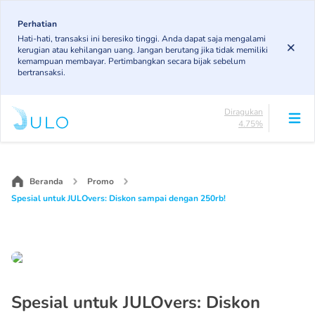
Skip
to
Perhatian
Lancar
Hati-hati, transaksi ini beresiko tinggi. Anda dapat saja mengalami
85.19%
main
kerugian atau kehilangan uang. Jangan berutang jika tidak memiliki
DPK
content
kemampuan membayar. Pertimbangkan secara bijak sebelum
3.43%
bertransaksi.
KL
4.85%
Diragukan
4.75%
Macet
Main
1.79%
navigation
Lancar
85.19%
Beranda
Promo
DPK
Spesial untuk JULOvers: Diskon sampai dengan 250rb!
3.43%
KL
4.85%
Diragukan
4.75%
Macet
1.79%
Spesial untuk JULOvers: Diskon