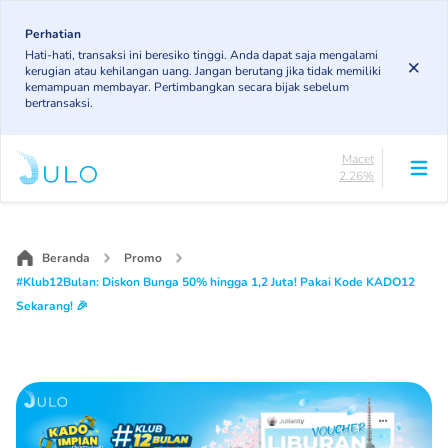
Skip
84.21%
to
Perhatian
DPK
Hati-hati, transaksi ini beresiko tinggi. Anda dapat saja mengalami
3.78%
main
kerugian atau kehilangan uang. Jangan berutang jika tidak memiliki
KL
content
kemampuan membayar. Pertimbangkan secara bijak sebelum
5.37%
bertransaksi.
Diragukan
4.37%
Macet
2.26%
Lancar
Main
84.21%
navigation
DPK
3.78%
Beranda
Promo
KL
#Klub12Bulan: Diskon Bunga 50% hingga 1,2 Juta! Pakai Kode KADO12
5.37%
Sekarang! 🎉
Diragukan
4.37%
Macet
2.26%