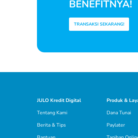
BENEFITNYA!
TRANSAKSI SEKARANG!
JULO Kredit Digital
Produk & Lay
Tentang Kami
Dana Tunai
Berita & Tips
Paylater
Bantuan
Tagihan Onlin