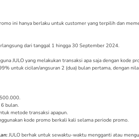
omo ini hanya berlaku untuk customer yang terpilih dan mem
langsung dari tanggal 1 hingga 30 September 2024.
guna JULO yang melakukan transaksi apa saja dengan kode
9% untuk cicilan/angsuran 2 (dua) bulan pertama, dengan ni
.500.000.
6 bulan.
ntuk metode transaksi apapun.
ggunakan kode promo berkali kali selama periode promo.
an:
JULO berhak untuk sewaktu-waktu mengganti atau mengub