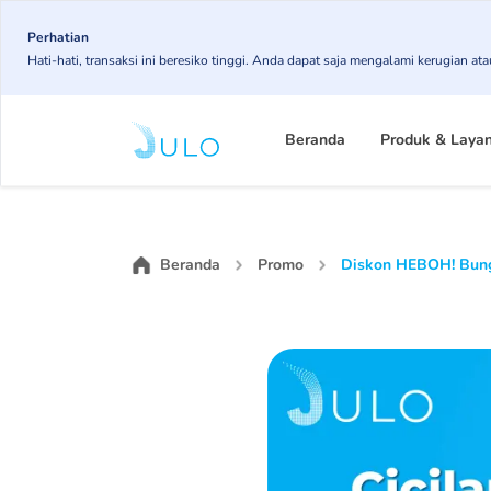
Skip
to
Perhatian
Hati-hati, transaksi ini beresiko tinggi. Anda dapat saja mengalami kerugian 
main
content
Main
navigation
Beranda
Produk & Laya
Beranda
Promo
Diskon HEBOH! Bun