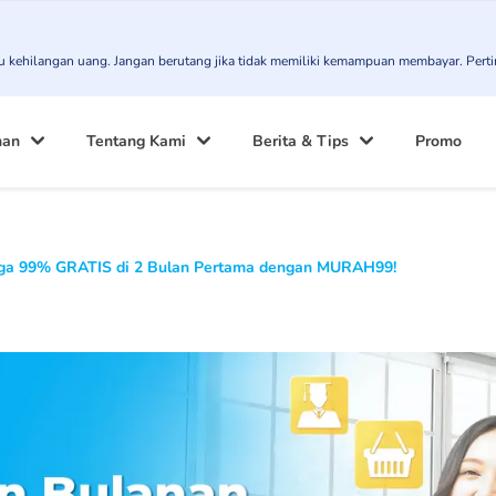
atau kehilangan uang. Jangan berutang jika tidak memiliki kemampuan membayar. Pert
nan
Tentang Kami
Berita & Tips
Promo
ga 99% GRATIS di 2 Bulan Pertama dengan MURAH99!