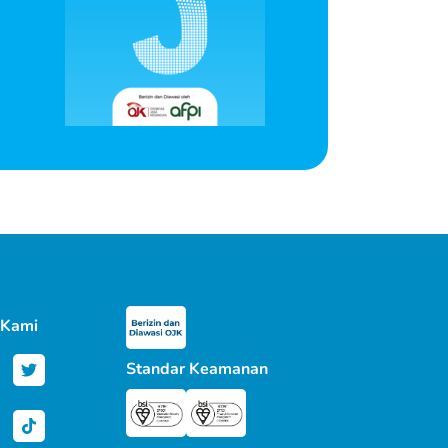
 Kami
Standar Keamanan