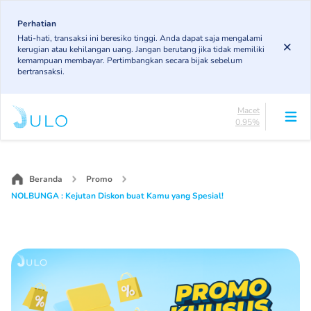
Skip
83.14%
to
Perhatian
DPK
Hati-hati, transaksi ini beresiko tinggi. Anda dapat saja mengalami
5.97%
main
kerugian atau kehilangan uang. Jangan berutang jika tidak memiliki
KL
content
kemampuan membayar. Pertimbangkan secara bijak sebelum
4.91%
bertransaksi.
Diragukan
5.03%
Macet
0.95%
Lancar
Main
83.14%
navigation
DPK
5.97%
Beranda
Promo
KL
NOLBUNGA : Kejutan Diskon buat Kamu yang Spesial!
4.91%
Diragukan
5.03%
Macet
0.95%