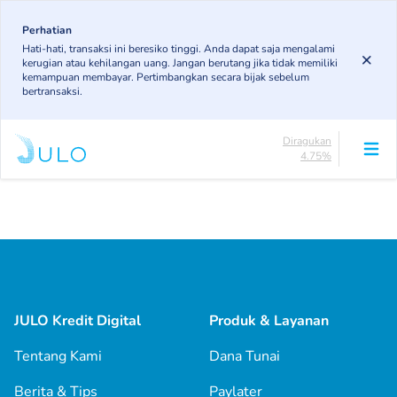
Skip
to
Perhatian
Lancar
Hati-hati, transaksi ini beresiko tinggi. Anda dapat saja mengalami
85.19%
main
kerugian atau kehilangan uang. Jangan berutang jika tidak memiliki
DPK
content
kemampuan membayar. Pertimbangkan secara bijak sebelum
3.43%
bertransaksi.
KL
4.85%
Diragukan
4.75%
Macet
Main
1.79%
navigation
Lancar
85.19%
DPK
3.43%
KL
4.85%
JULO Kredit Digital
Produk & Layanan
Diragukan
4.75%
Tentang Kami
Dana Tunai
Macet
1.79%
Berita & Tips
Paylater