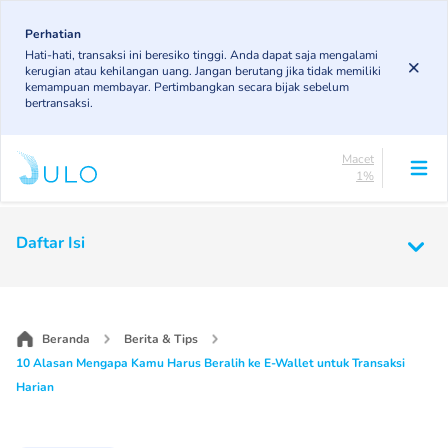
Skip
83.19%
to
Perhatian
DPK
Hati-hati, transaksi ini beresiko tinggi. Anda dapat saja mengalami
5.78%
main
kerugian atau kehilangan uang. Jangan berutang jika tidak memiliki
KL
content
kemampuan membayar. Pertimbangkan secara bijak sebelum
4.96%
bertransaksi.
Diragukan
5.07%
Macet
1%
Lancar
83.19%
Main
DPK
Daftar Isi
5.78%
navigation
KL
4.96%
Diragukan
5.07%
Beranda
Berita & Tips
Macet
10 Alasan Mengapa Kamu Harus Beralih ke E-Wallet untuk Transaksi
1%
Harian