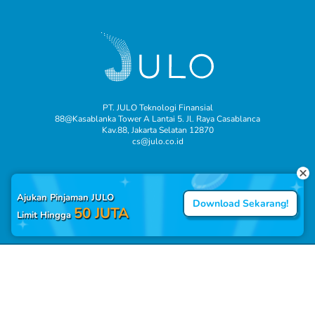
PT. JULO Teknologi Finansial
88@Kasablanka Tower A Lantai 5. Jl. Raya Casablanca
Kav.88, Jakarta Selatan 12870
cs@julo.co.id
Ajukan Pinjaman JULO
Download Sekarang!
50 JUTA
Limit Hingga
© 2025 JULO adalah merek milik PT. JULO Teknologi Finansial.
Terdaftar pada Direktorat Jendral Kekayaan Intelektual Republik
Indonesia.