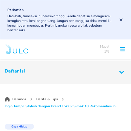
Skip
83.19%
to
Perhatian
DPK
Hati-hati, transaksi ini beresiko tinggi. Anda dapat saja mengalami
5.78%
main
kerugian atau kehilangan uang. Jangan berutang jika tidak memiliki
KL
content
kemampuan membayar. Pertimbangkan secara bijak sebelum
4.96%
bertransaksi.
Diragukan
5.07%
Macet
1%
Lancar
83.19%
Main
DPK
Daftar Isi
5.78%
navigation
KL
4.96%
Diragukan
5.07%
Beranda
Berita & Tips
Macet
Ingin Tampil Stylish dengan Brand Lokal? Simak 10 Rekomendasi Ini
1%
Gaya Hidup