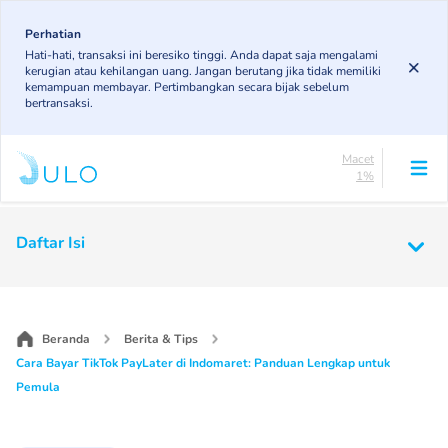
Skip
83.19%
to
Perhatian
DPK
Hati-hati, transaksi ini beresiko tinggi. Anda dapat saja mengalami
5.78%
main
kerugian atau kehilangan uang. Jangan berutang jika tidak memiliki
KL
content
kemampuan membayar. Pertimbangkan secara bijak sebelum
4.96%
bertransaksi.
Diragukan
5.07%
Macet
1%
Lancar
83.19%
Main
DPK
Daftar Isi
5.78%
navigation
KL
4.96%
Diragukan
5.07%
Beranda
Berita & Tips
Macet
Cara Bayar TikTok PayLater di Indomaret: Panduan Lengkap untuk
1%
Pemula