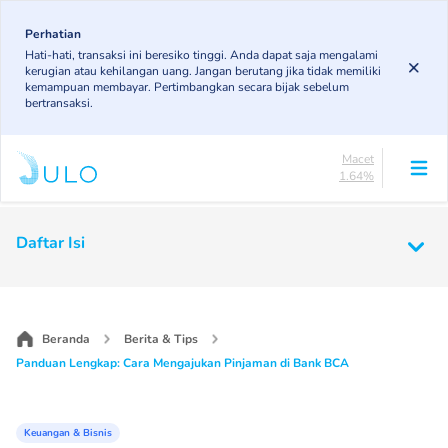
Skip
84.16%
to
Perhatian
DPK
Hati-hati, transaksi ini beresiko tinggi. Anda dapat saja mengalami
4.92%
main
kerugian atau kehilangan uang. Jangan berutang jika tidak memiliki
KL
content
kemampuan membayar. Pertimbangkan secara bijak sebelum
4.89%
bertransaksi.
Diragukan
4.4%
Macet
1.64%
Lancar
84.16%
Main
DPK
Daftar Isi
4.92%
navigation
KL
4.89%
Diragukan
4.4%
Beranda
Berita & Tips
Macet
Panduan Lengkap: Cara Mengajukan Pinjaman di Bank BCA
1.64%
Keuangan & Bisnis