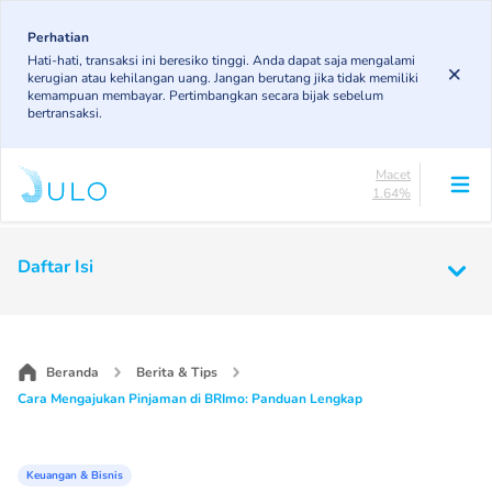
Skip
84.16%
to
Perhatian
DPK
Hati-hati, transaksi ini beresiko tinggi. Anda dapat saja mengalami
4.92%
main
kerugian atau kehilangan uang. Jangan berutang jika tidak memiliki
KL
content
kemampuan membayar. Pertimbangkan secara bijak sebelum
4.89%
bertransaksi.
Diragukan
4.4%
Macet
1.64%
Lancar
84.16%
Main
DPK
Daftar Isi
4.92%
navigation
KL
4.89%
Diragukan
4.4%
Beranda
Berita & Tips
Macet
Cara Mengajukan Pinjaman di BRImo: Panduan Lengkap
1.64%
Keuangan & Bisnis