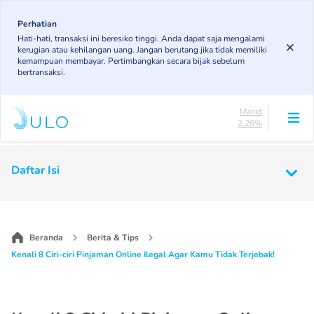
Skip
84.21%
to
Perhatian
DPK
Hati-hati, transaksi ini beresiko tinggi. Anda dapat saja mengalami
3.78%
main
kerugian atau kehilangan uang. Jangan berutang jika tidak memiliki
KL
content
kemampuan membayar. Pertimbangkan secara bijak sebelum
5.37%
bertransaksi.
Diragukan
4.37%
Macet
2.26%
Lancar
84.21%
Main
DPK
Daftar Isi
3.78%
navigation
KL
5.37%
Diragukan
4.37%
Beranda
Berita & Tips
Macet
Kenali 8 Ciri-ciri Pinjaman Online Ilegal Agar Kamu Tidak Terjebak!
2.26%