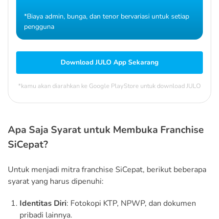
*Biaya admin, bunga, dan tenor bervariasi untuk setiap
pengguna
Download JULO App Sekarang
*kamu akan diarahkan ke Google PlayStore untuk download JULO
Apa Saja Syarat untuk Membuka Franchise
SiCepat?
Untuk menjadi mitra franchise SiCepat, berikut beberapa
syarat yang harus dipenuhi:
Identitas Diri
: Fotokopi KTP, NPWP, dan dokumen
pribadi lainnya.