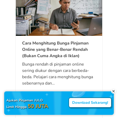
Cara Menghitung Bunga Pinjaman
Online yang Benar-Benar Rendah
(Bukan Cuma Angka di Iklan)
Bunga rendah di pinjaman online
sering diukur dengan cara berbeda-
beda. Pelajari cara menghitung bunga
sebenarnya dan…
Ajukan Pinjaman JULO
Download Sekarang!
Selengkapnya
50 JUTA
Limit Hingga