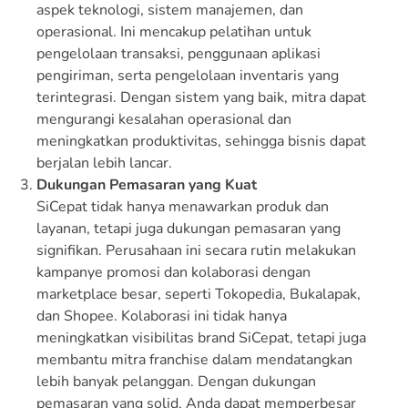
aspek teknologi, sistem manajemen, dan
operasional. Ini mencakup pelatihan untuk
pengelolaan transaksi, penggunaan aplikasi
pengiriman, serta pengelolaan inventaris yang
terintegrasi. Dengan sistem yang baik, mitra dapat
mengurangi kesalahan operasional dan
meningkatkan produktivitas, sehingga bisnis dapat
berjalan lebih lancar.
Dukungan Pemasaran yang Kuat
SiCepat tidak hanya menawarkan produk dan
layanan, tetapi juga dukungan pemasaran yang
signifikan. Perusahaan ini secara rutin melakukan
kampanye promosi dan kolaborasi dengan
marketplace besar, seperti Tokopedia, Bukalapak,
dan Shopee. Kolaborasi ini tidak hanya
meningkatkan visibilitas brand SiCepat, tetapi juga
membantu mitra franchise dalam mendatangkan
lebih banyak pelanggan. Dengan dukungan
pemasaran yang solid, Anda dapat memperbesar