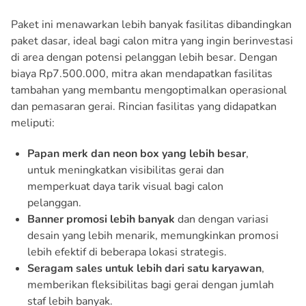
Paket ini menawarkan lebih banyak fasilitas dibandingkan
paket dasar, ideal bagi calon mitra yang ingin berinvestasi
di area dengan potensi pelanggan lebih besar. Dengan
biaya Rp7.500.000, mitra akan mendapatkan fasilitas
tambahan yang membantu mengoptimalkan operasional
dan pemasaran gerai. Rincian fasilitas yang didapatkan
meliputi:
Papan merk dan neon box yang lebih besar
,
untuk meningkatkan visibilitas gerai dan
memperkuat daya tarik visual bagi calon
pelanggan.
Banner promosi lebih banyak
dan dengan variasi
desain yang lebih menarik, memungkinkan promosi
lebih efektif di beberapa lokasi strategis.
Seragam sales untuk lebih dari satu karyawan
,
memberikan fleksibilitas bagi gerai dengan jumlah
staf lebih banyak.