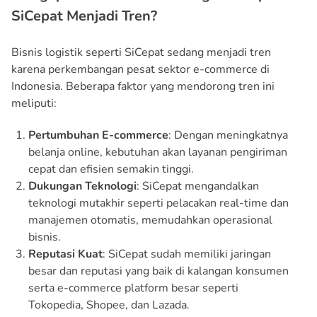
SiCepat Menjadi Tren?
Bisnis logistik seperti SiCepat sedang menjadi tren
karena perkembangan pesat sektor e-commerce di
Indonesia. Beberapa faktor yang mendorong tren ini
meliputi:
Pertumbuhan E-commerce
: Dengan meningkatnya
belanja online, kebutuhan akan layanan pengiriman
cepat dan efisien semakin tinggi.
Dukungan Teknologi
: SiCepat mengandalkan
teknologi mutakhir seperti pelacakan real-time dan
manajemen otomatis, memudahkan operasional
bisnis.
Reputasi Kuat
: SiCepat sudah memiliki jaringan
besar dan reputasi yang baik di kalangan konsumen
serta e-commerce platform besar seperti
Tokopedia, Shopee, dan Lazada.