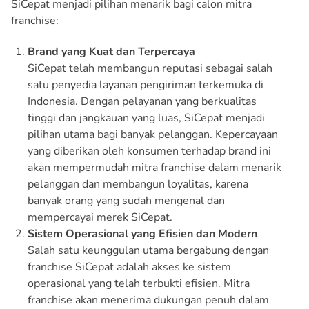
SiCepat menjadi pilihan menarik bagi calon mitra
franchise:
Brand yang Kuat dan Terpercaya
SiCepat telah membangun reputasi sebagai salah
satu penyedia layanan pengiriman terkemuka di
Indonesia. Dengan pelayanan yang berkualitas
tinggi dan jangkauan yang luas, SiCepat menjadi
pilihan utama bagi banyak pelanggan. Kepercayaan
yang diberikan oleh konsumen terhadap brand ini
akan mempermudah mitra franchise dalam menarik
pelanggan dan membangun loyalitas, karena
banyak orang yang sudah mengenal dan
mempercayai merek SiCepat.
Sistem Operasional yang Efisien dan Modern
Salah satu keunggulan utama bergabung dengan
franchise SiCepat adalah akses ke sistem
operasional yang telah terbukti efisien. Mitra
franchise akan menerima dukungan penuh dalam