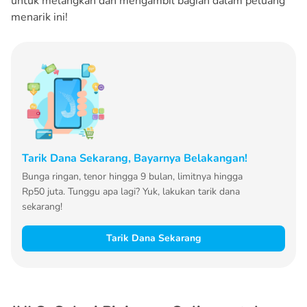
untuk melangkah dan mengambil bagian dalam peluang
menarik ini!
Tarik Dana Sekarang, Bayarnya Belakangan!
Bunga ringan, tenor hingga 9 bulan, limitnya hingga
Rp50 juta. Tunggu apa lagi? Yuk, lakukan tarik dana
sekarang!
Tarik Dana Sekarang