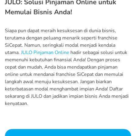
JULO: Solusi Pinjaman Online untuk
Memulai Bisnis Anda!
Siapa pun dapat meraih kesuksesan di dunia bisnis,
terutama dengan peluang menarik seperti franchise
SiCepat. Namun, seringkali modal menjadi kendala
utama.
JULO Pinjaman Online
hadir sebagai solusi untuk
memenuhi kebutuhan finansial Anda! Dengan proses
cepat dan mudah, Anda bisa mendapatkan pinjaman
online untuk mendanai franchise SiCepat dan memulai
langkah awal menuju kesuksesan. Jangan biarkan
keterbatasan modal menghambat impian Anda! Daftar
sekarang di JULO dan jadikan impian bisnis Anda menjadi
kenyataan.