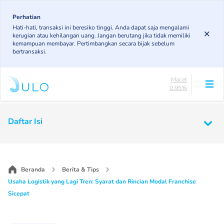
Skip
83.14%
to
Perhatian
DPK
Hati-hati, transaksi ini beresiko tinggi. Anda dapat saja mengalami
5.97%
main
kerugian atau kehilangan uang. Jangan berutang jika tidak memiliki
KL
content
kemampuan membayar. Pertimbangkan secara bijak sebelum
4.91%
bertransaksi.
Diragukan
5.03%
Macet
0.95%
Lancar
83.14%
Main
DPK
Daftar Isi
5.97%
navigation
KL
4.91%
Diragukan
5.03%
Beranda
Berita & Tips
Macet
Usaha Logistik yang Lagi Tren: Syarat dan Rincian Modal Franchise
0.95%
Sicepat