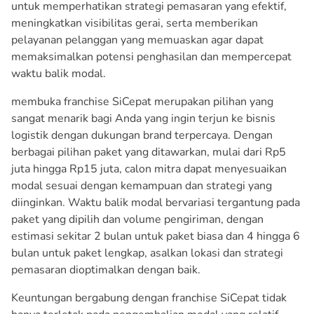
untuk memperhatikan strategi pemasaran yang efektif,
meningkatkan visibilitas gerai, serta memberikan
pelayanan pelanggan yang memuaskan agar dapat
memaksimalkan potensi penghasilan dan mempercepat
waktu balik modal.
membuka franchise SiCepat merupakan pilihan yang
sangat menarik bagi Anda yang ingin terjun ke bisnis
logistik dengan dukungan brand terpercaya. Dengan
berbagai pilihan paket yang ditawarkan, mulai dari Rp5
juta hingga Rp15 juta, calon mitra dapat menyesuaikan
modal sesuai dengan kemampuan dan strategi yang
diinginkan. Waktu balik modal bervariasi tergantung pada
paket yang dipilih dan volume pengiriman, dengan
estimasi sekitar 2 bulan untuk paket biasa dan 4 hingga 6
bulan untuk paket lengkap, asalkan lokasi dan strategi
pemasaran dioptimalkan dengan baik.
Keuntungan bergabung dengan franchise SiCepat tidak