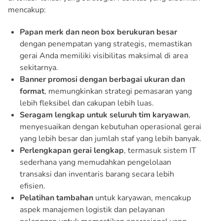
mencakup:
Papan merk dan neon box berukuran besar
dengan penempatan yang strategis, memastikan
gerai Anda memiliki visibilitas maksimal di area
sekitarnya.
Banner promosi dengan berbagai ukuran dan
format
, memungkinkan strategi pemasaran yang
lebih fleksibel dan cakupan lebih luas.
Seragam lengkap untuk seluruh tim karyawan
,
menyesuaikan dengan kebutuhan operasional gerai
yang lebih besar dan jumlah staf yang lebih banyak.
Perlengkapan gerai lengkap
, termasuk sistem IT
sederhana yang memudahkan pengelolaan
transaksi dan inventaris barang secara lebih
efisien.
Pelatihan tambahan
untuk karyawan, mencakup
aspek manajemen logistik dan pelayanan