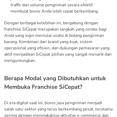
traffic dan volume pengiriman secara efektif,
membuat bisnis Anda lebih cepat berkembang.
Dengan berbagai kelebihan ini, bergabung dengan
franchise SiCepat merupakan langkah yang cerdas bagi
Anda yang ingin memulai usaha di bidang pengiriman
barang. Kombinasi dari brand yang kuat, sistem
operasional yang efisien, dan dukungan pemasaran yang
aktif menjadikan SiCepat pilihan yang sangat menarik dan
menguntungkan.
Berapa Modal yang Dibutuhkan untuk
Membuka Franchise SiCepat?
Di era digital saat ini, bisnis jasa pengiriman menjadi
salah satu sektor yang terus berkembang pesat, terutama
seiring dengan meningkatnya aktivitas e-commerce dan