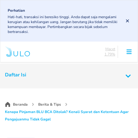
Skip
85.19%
to
Perhatian
DPK
Hati-hati, transaksi ini beresiko tinggi. Anda dapat saja mengalami
3.43%
main
kerugian atau kehilangan uang. Jangan berutang jika tidak memiliki
KL
content
kemampuan membayar. Pertimbangkan secara bijak sebelum
4.85%
bertransaksi.
Diragukan
4.75%
Macet
1.79%
Lancar
85.19%
Main
DPK
Daftar Isi
3.43%
navigation
KL
4.85%
Diragukan
4.75%
Beranda
Berita & Tips
Macet
Kenapa Pinjaman BLU BCA Ditolak? Kenali Syarat dan Ketentuan Agar
1.79%
Pengajuanmu Tidak Gagal