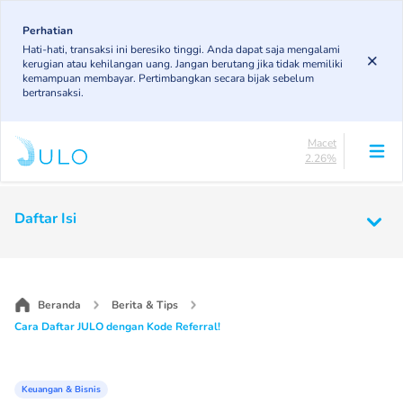
Skip
84.21%
to
Perhatian
DPK
Hati-hati, transaksi ini beresiko tinggi. Anda dapat saja mengalami
3.78%
main
kerugian atau kehilangan uang. Jangan berutang jika tidak memiliki
KL
content
kemampuan membayar. Pertimbangkan secara bijak sebelum
5.37%
bertransaksi.
Diragukan
4.37%
Macet
2.26%
Lancar
84.21%
Main
DPK
Daftar Isi
3.78%
navigation
KL
5.37%
Diragukan
4.37%
Beranda
Berita & Tips
Macet
Cara Daftar JULO dengan Kode Referral!
2.26%
Keuangan & Bisnis