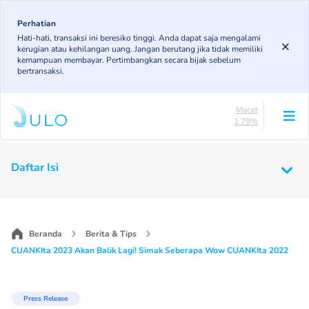
Skip
85.19%
to
Perhatian
DPK
Hati-hati, transaksi ini beresiko tinggi. Anda dapat saja mengalami
3.43%
main
kerugian atau kehilangan uang. Jangan berutang jika tidak memiliki
KL
content
kemampuan membayar. Pertimbangkan secara bijak sebelum
4.85%
bertransaksi.
Diragukan
4.75%
Macet
1.79%
Lancar
85.19%
Main
DPK
Daftar Isi
3.43%
navigation
KL
4.85%
Diragukan
4.75%
Beranda
Berita & Tips
Macet
CUANKIta 2023 Akan Balik Lagi! Simak Seberapa Wow CUANKIta 2022
1.79%
Press Release