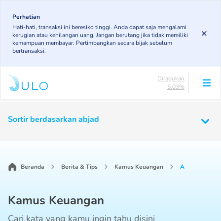
Skip
to
Perhatian
Lancar
Hati-hati, transaksi ini beresiko tinggi. Anda dapat saja mengalami
83.14%
main
kerugian atau kehilangan uang. Jangan berutang jika tidak memiliki
DPK
content
kemampuan membayar. Pertimbangkan secara bijak sebelum
5.97%
bertransaksi.
KL
4.91%
Diragukan
5.03%
Macet
Main
0.95%
navigation
Sortir berdasarkan abjad
Lancar
83.14%
DPK
5.97%
KL
4.91%
Beranda
Berita & Tips
Kamus Keuangan
A
Diragukan
5.03%
Kamus Keuangan
Macet
0.95%
Cari kata yang kamu ingin tahu disini