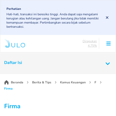
Skip
to
Perhatian
Lancar
Hati-hati, transaksi ini beresiko tinggi. Anda dapat saja mengalami
85.19%
main
kerugian atau kehilangan uang. Jangan berutang jika tidak memiliki
DPK
content
kemampuan membayar. Pertimbangkan secara bijak sebelum
3.43%
bertransaksi.
KL
4.85%
Diragukan
4.75%
Macet
Main
1.79%
navigation
Daftar Isi
Lancar
85.19%
DPK
3.43%
Beranda
Berita & Tips
Kamus Keuangan
F
KL
4.85%
Firma
Diragukan
4.75%
Macet
Firma
1.79%