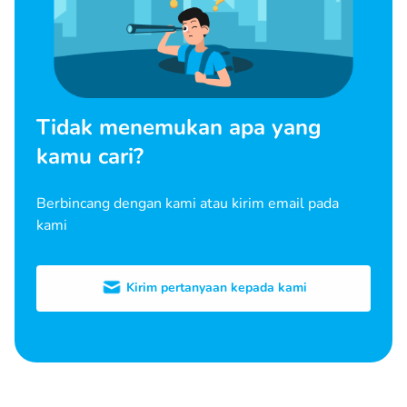
Tidak menemukan apa yang
kamu cari?
Berbincang dengan kami atau kirim email pada
kami
Kirim pertanyaan kepada kami