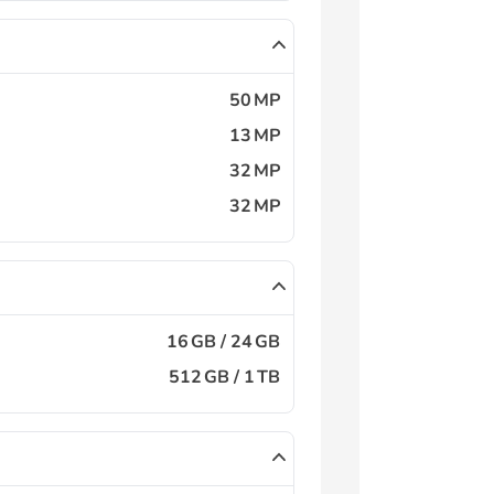
50 MP
13 MP
32 MP
32 MP
16 GB / 24 GB
512 GB / 1 TB