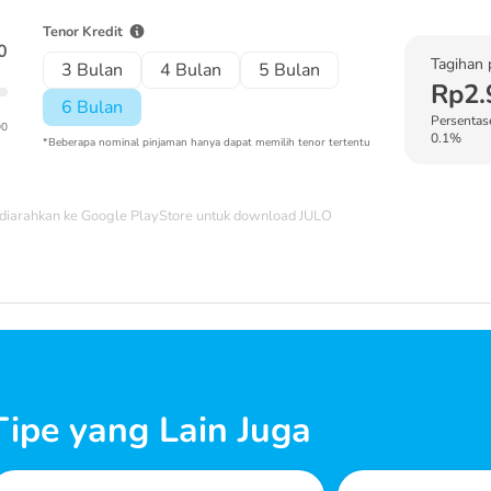
Tenor Kredit
0
Tagihan 
3 Bulan
4 Bulan
5 Bulan
Rp2.
6 Bulan
Persentase
00
0.1%
*Beberapa nominal pinjaman hanya dapat memilih tenor tertentu
diarahkan ke Google PlayStore untuk download JULO
ipe yang Lain Juga