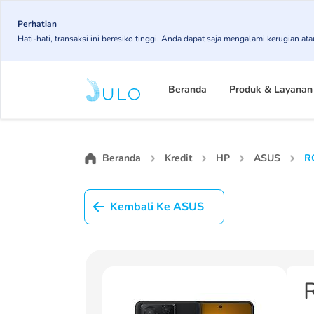
Skip
to
Perhatian
Hati-hati, transaksi ini beresiko tinggi. Anda dapat saja mengalami kerugian 
main
content
Main
navigation
Beranda
Produk & Layanan
Beranda
Kredit
HP
ASUS
R
Kembali Ke ASUS