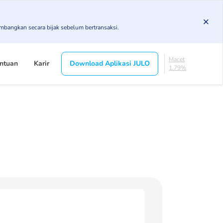
3.43%
KL
imbangkan secara bijak sebelum bertransaksi.
4.85%
Diragukan
4.75%
Macet
ntuan
Karir
Download Aplikasi JULO
1.79%
Lancar
85.19%
DPK
3.43%
KL
4.85%
Diragukan
4.75%
Macet
1.79%