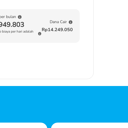
per bulan
Dana Cair
949.803
Rp14.249.050
 biaya per hari adalah