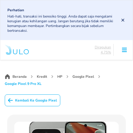
Skip
to
Perhatian
Lancar
Hati-hati, transaksi ini beresiko tinggi. Anda dapat saja mengalami
85.19%
main
kerugian atau kehilangan uang. Jangan berutang jika tidak memiliki
DPK
content
kemampuan membayar. Pertimbangkan secara bijak sebelum
3.43%
bertransaksi.
KL
4.85%
Diragukan
4.75%
Macet
Main
1.79%
navigation
Lancar
85.19%
Beranda
Kredit
HP
Google Pixel
DPK
Google Pixel 9 Pro XL
3.43%
KL
4.85%
Kembali Ke Google Pixel
Diragukan
4.75%
Macet
1.79%