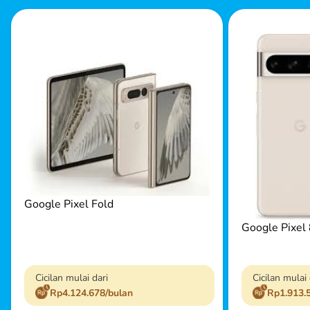
Google Pixel Fold
Google Pixel 
Cicilan mulai dari
Cicilan mulai 
Rp4.124.678/bulan
Rp1.913.