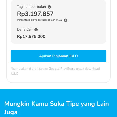
Tagihan per bulan
Rp3.197.857
Persentase biaya per hari adalah 0.1%
Dana Cair
Rp17.575.000
Ajukan Pinjaman JULO
*kamu akan diarahkan ke Google PlayStore untuk download
JULO
Mungkin Kamu Suka Tipe yang Lain
Juga