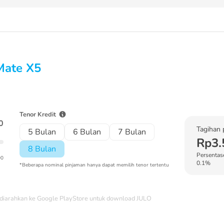
Mate X5
Tenor Kredit
0
Tagihan 
5 Bulan
6 Bulan
7 Bulan
Rp3.
8 Bulan
Persentase
00
0.1%
*Beberapa nominal pinjaman hanya dapat memilih tenor tertentu
diarahkan ke Google PlayStore untuk download JULO