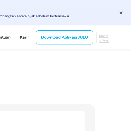
3.43%
KL
imbangkan secara bijak sebelum bertransaksi.
4.85%
Diragukan
4.75%
Macet
ntuan
Karir
Download Aplikasi JULO
1.79%
Lancar
85.19%
DPK
3.43%
KL
4.85%
Diragukan
4.75%
Macet
1.79%