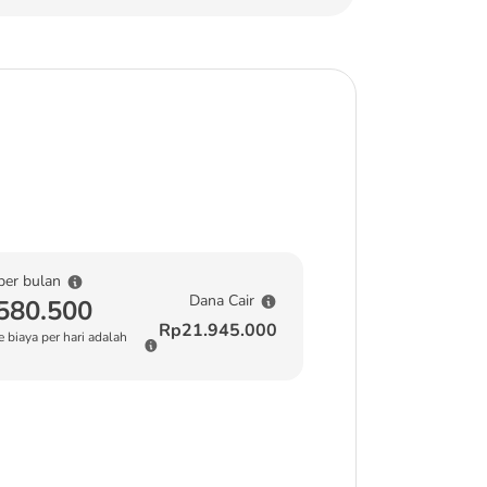
per bulan
Dana Cair
580.500
Rp21.945.000
 biaya per hari adalah