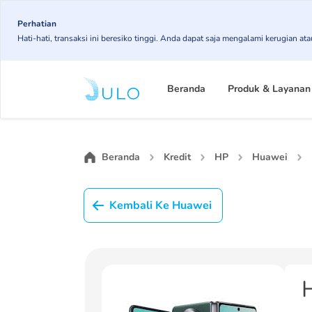
Skip
to
Perhatian
Hati-hati, transaksi ini beresiko tinggi. Anda dapat saja mengalami kerugian 
main
content
Main
navigation
Beranda
Produk & Layanan
Beranda
Kredit
HP
Huawei
Kembali Ke Huawei