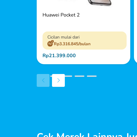
Huawei Pocket 2
Cicilan mulai dari
Rp3.316.845/bulan
Rp21.399.000
Cek Merek Lainnya Ju