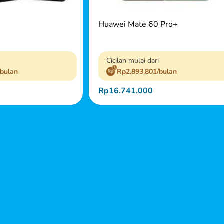
Huawei Mate 60 Pro+
Cicilan mulai dari
/bulan
Rp2.893.801/bulan
Rp16.741.000