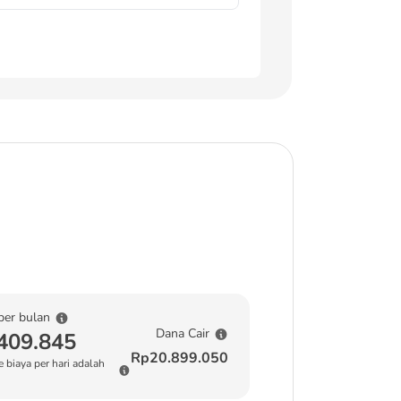
per bulan
Dana Cair
409.845
Rp20.899.050
 biaya per hari adalah