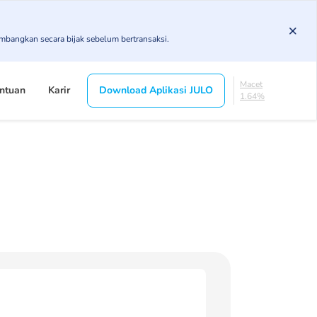
4.92%
KL
imbangkan secara bijak sebelum bertransaksi.
4.89%
Diragukan
4.4%
Macet
ntuan
Karir
Download Aplikasi JULO
1.64%
Lancar
84.16%
DPK
4.92%
KL
4.89%
Diragukan
4.4%
Macet
1.64%