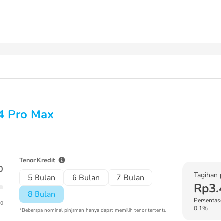
4 Pro Max
Tenor Kredit
0
Tagihan 
5 Bulan
6 Bulan
7 Bulan
Rp3.
8 Bulan
Persentase
00
0.1%
*Beberapa nominal pinjaman hanya dapat memilih tenor tertentu