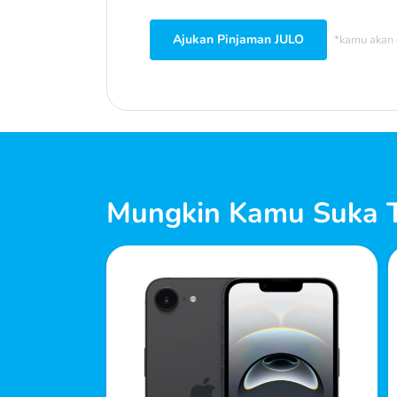
Ajukan Pinjaman JULO
*kamu akan 
Mungkin Kamu Suka T