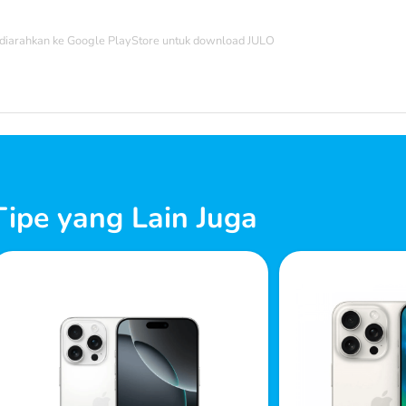
diarahkan ke Google PlayStore untuk download JULO
ipe yang Lain Juga