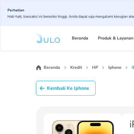
Skip
to
Perhatian
Hati-hati, transaksi ini beresiko tinggi. Anda dapat saja mengalami kerugian 
main
content
Main
navigation
Beranda
Produk & Layanan
Beranda
Kredit
HP
Iphone
i
Kembali Ke Iphone