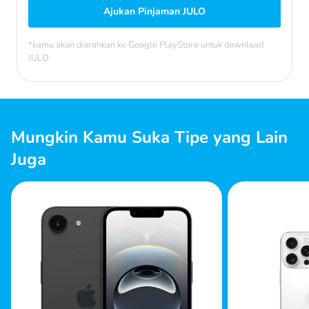
Ajukan Pinjaman JULO
*kamu akan diarahkan ke Google PlayStore untuk download
JULO
Mungkin Kamu Suka Tipe yang Lain
Juga