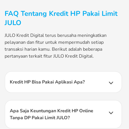
FAQ Tentang Kredit HP Pakai Limit
JULO
JULO Kredit Digital terus berusaha meningkatkan
pelayanan dan fitur untuk mempermudah setiap
transaksi harian kamu. Berikut adalah beberapa
pertanyaan terkait fitur JULO Kredit Digital.
Kredit HP Bisa Pakai Aplikasi Apa?
Kamu dapat menggunakan aplikasi JULO Kredit Digital
untuk
kredit HP
. JULO memberikan limit kredit yang bisa
digunakan untuk membeli berbagai produk HP tanpa harus
memiliki kartu kredit.
Apa Saja Keuntungan Kredit HP Online
Tanpa DP Pakai Limit JULO?
Keuntungan kredit HP tanpa DP menggunakan limit