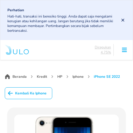
Skip
to
Perhatian
Lancar
Hati-hati, transaksi ini beresiko tinggi. Anda dapat saja mengalami
85.19%
main
kerugian atau kehilangan uang. Jangan berutang jika tidak memiliki
DPK
content
kemampuan membayar. Pertimbangkan secara bijak sebelum
3.43%
bertransaksi.
KL
4.85%
Diragukan
4.75%
Macet
Main
1.79%
navigation
Lancar
85.19%
Beranda
Kredit
HP
Iphone
iPhone SE 2022
DPK
3.43%
Kembali Ke Iphone
KL
4.85%
Diragukan
4.75%
Macet
1.79%