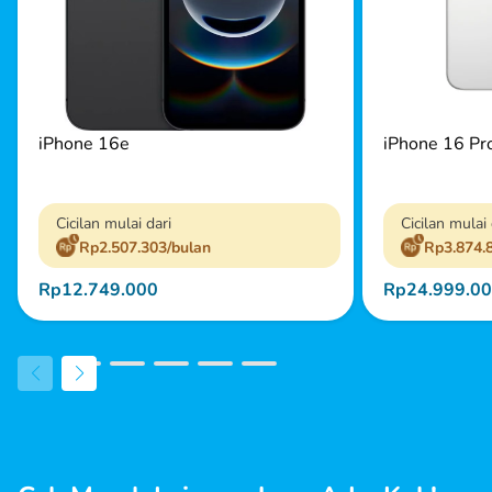
iPhone 16e
iPhone 16 Pr
Cicilan mulai dari
Cicilan mulai 
Rp2.507.303/bulan
Rp3.874.
Rp12.749.000
Rp24.999.0