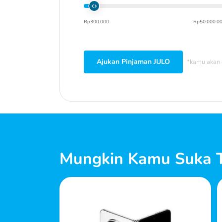
Rp300.000
Rp50.000.0
Ajukan Pinjaman JULO
*kamu akan 
Mungkin Kamu Suka T