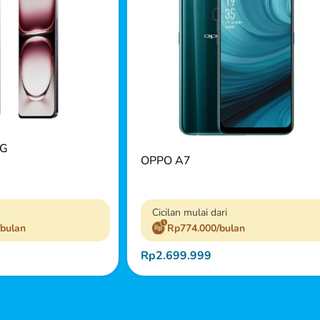
5G
OPPO A7
Cicilan mulai dari
/bulan
Rp774.000/bulan
Rp2.699.999