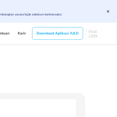
4.92%
KL
imbangkan secara bijak sebelum bertransaksi.
4.89%
Diragukan
4.4%
Macet
ntuan
Karir
Download Aplikasi JULO
1.64%
Lancar
84.16%
DPK
4.92%
KL
4.89%
Diragukan
4.4%
Macet
1.64%