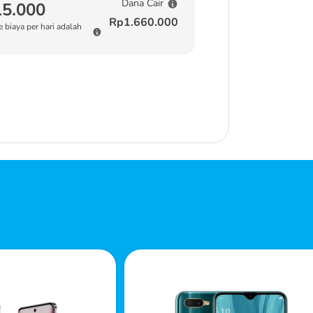
Dana Cair
5.000
Rp1.660.000
 biaya per hari adalah