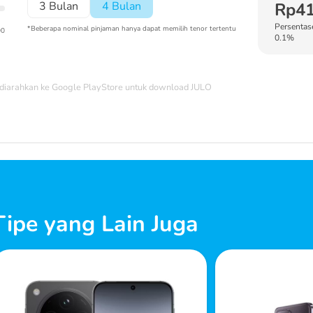
3 Bulan
4 Bulan
Rp41
Persentase
*Beberapa nominal pinjaman hanya dapat memilih tenor tertentu
00
0.1%
diarahkan ke Google PlayStore untuk download JULO
ipe yang Lain Juga