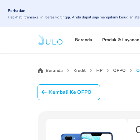
Skip
to
Perhatian
Hati-hati, transaksi ini beresiko tinggi. Anda dapat saja mengalami kerugian 
main
content
Main
navigation
Beranda
Produk & Layanan
Beranda
Kredit
HP
OPPO
O
Kembali Ke OPPO