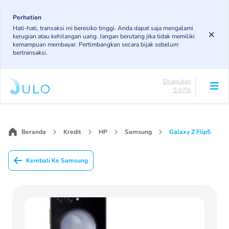
Skip
to
Perhatian
Lancar
Hati-hati, transaksi ini beresiko tinggi. Anda dapat saja mengalami
83.19%
main
kerugian atau kehilangan uang. Jangan berutang jika tidak memiliki
DPK
content
kemampuan membayar. Pertimbangkan secara bijak sebelum
5.78%
bertransaksi.
KL
4.96%
Diragukan
5.07%
Macet
Main
1%
navigation
Lancar
83.19%
Beranda
Kredit
HP
Samsung
Galaxy Z Flip5
DPK
5.78%
Kembali Ke Samsung
KL
4.96%
Diragukan
5.07%
Macet
1%