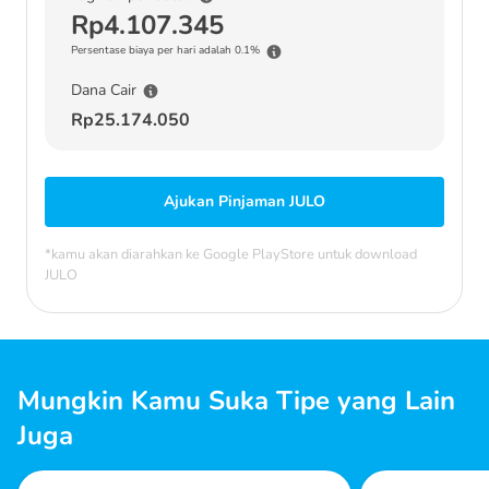
Rp4.107.345
Persentase biaya per hari adalah 0.1%
Dana Cair
Rp25.174.050
Ajukan Pinjaman JULO
*kamu akan diarahkan ke Google PlayStore untuk download
JULO
Mungkin Kamu Suka Tipe yang Lain
Juga