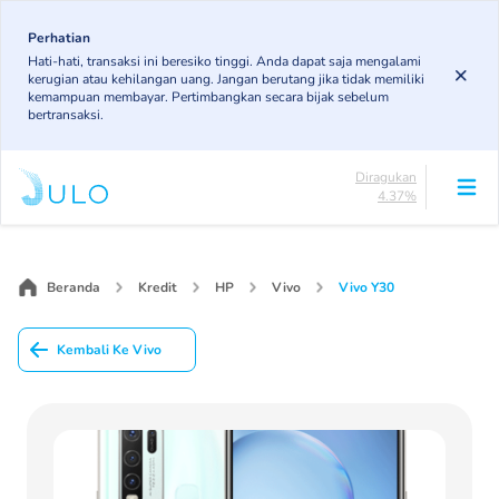
Skip
to
Perhatian
Lancar
Hati-hati, transaksi ini beresiko tinggi. Anda dapat saja mengalami
84.21%
main
kerugian atau kehilangan uang. Jangan berutang jika tidak memiliki
DPK
content
kemampuan membayar. Pertimbangkan secara bijak sebelum
3.78%
bertransaksi.
KL
5.37%
Diragukan
4.37%
Macet
Main
2.26%
navigation
Lancar
84.21%
Beranda
Kredit
HP
Vivo
Vivo Y30
DPK
3.78%
Kembali Ke Vivo
KL
5.37%
Diragukan
4.37%
Macet
2.26%