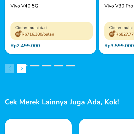
Vivo V40 5G
Vivo V30 Pro
Cicilan mulai dari
Cicilan mulai 
Rp716.380/bulan
Rp827.77
Rp2.499.000
Rp3.599.000
Cek Merek Lainnya Juga Ada, Kok!