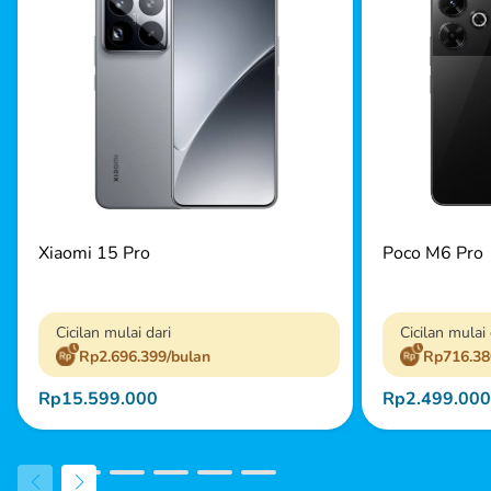
Xiaomi 15 Pro
Poco M6 Pro
Cicilan mulai dari
Cicilan mulai 
Rp2.696.399/bulan
Rp716.38
Rp15.599.000
Rp2.499.000