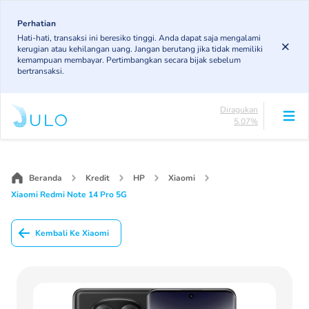
Skip
to
Perhatian
Lancar
Hati-hati, transaksi ini beresiko tinggi. Anda dapat saja mengalami
83.19%
main
kerugian atau kehilangan uang. Jangan berutang jika tidak memiliki
DPK
content
kemampuan membayar. Pertimbangkan secara bijak sebelum
5.78%
bertransaksi.
KL
4.96%
Diragukan
5.07%
Macet
Main
1%
navigation
Lancar
83.19%
Beranda
Kredit
HP
Xiaomi
DPK
Xiaomi Redmi Note 14 Pro 5G
5.78%
KL
4.96%
Kembali Ke Xiaomi
Diragukan
5.07%
Macet
1%