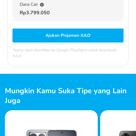
Dana Cair
Rp3.799.050
Ajukan Pinjaman JULO
*kamu akan diarahkan ke Google PlayStore untuk download
JULO
Mungkin Kamu Suka Tipe yang Lain
Juga