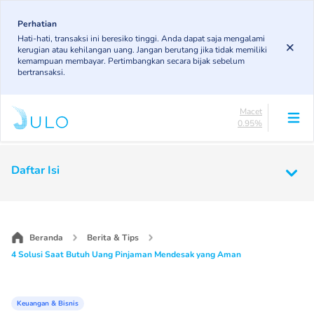
Skip
83.14%
to
Perhatian
DPK
Hati-hati, transaksi ini beresiko tinggi. Anda dapat saja mengalami
5.97%
main
kerugian atau kehilangan uang. Jangan berutang jika tidak memiliki
KL
content
kemampuan membayar. Pertimbangkan secara bijak sebelum
4.91%
bertransaksi.
Diragukan
5.03%
Macet
0.95%
Lancar
83.14%
Main
DPK
Daftar Isi
5.97%
navigation
KL
4.91%
Diragukan
5.03%
Beranda
Berita & Tips
Macet
4 Solusi Saat Butuh Uang Pinjaman Mendesak yang Aman
0.95%
Keuangan & Bisnis